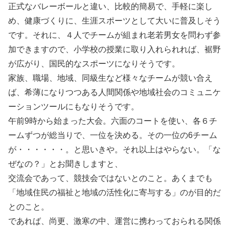
正式なバレーボールと違い、比較的簡易で、手軽に楽し
め、健康づくりに、生涯スポーツとして大いに普及しそう
です。それに、４人でチームが組まれ老若男女を問わず参
加できますので、小学校の授業に取り入れられれば、裾野
が広がり、国民的なスポーツになりそうです。
家族、職場、地域、同級生など様々なチームが競い合え
ば、希薄になりつつある人間関係や地域社会のコミュニケ
ーションツールにもなりそうです。
午前9時から始まった大会。六面のコートを使い、各６チ
ームずつが総当りで、一位を決める。その一位の6チーム
が・・・・・・。と思いきや。それ以上はやらない。「な
ぜなの？」とお聞きしますと、
交流会であって、競技会ではないとのこと。あくまでも
「地域住民の福祉と地域の活性化に寄与する」のが目的だ
とのこと。
であれば、尚更、激寒の中、運営に携わっておられる関係