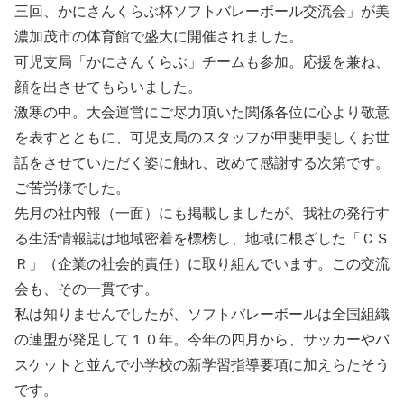
三回、かにさんくらぶ杯ソフトバレーボール交流会」が美
濃加茂市の体育館で盛大に開催されました。
可児支局「かにさんくらぶ」チームも参加。応援を兼ね、
顔を出させてもらいました。
激寒の中。大会運営にご尽力頂いた関係各位に心より敬意
を表すとともに、可児支局のスタッフが甲斐甲斐しくお世
話をさせていただく姿に触れ、改めて感謝する次第です。
ご苦労様でした。
先月の社内報（一面）にも掲載しましたが、我社の発行す
る生活情報誌は地域密着を標榜し、地域に根ざした「ＣＳ
Ｒ」（企業の社会的責任）に取り組んでいます。この交流
会も、その一貫です。
私は知りませんでしたが、ソフトバレーボールは全国組織
の連盟が発足して１０年。今年の四月から、サッカーやバ
スケットと並んで小学校の新学習指導要項に加えらたそう
です。