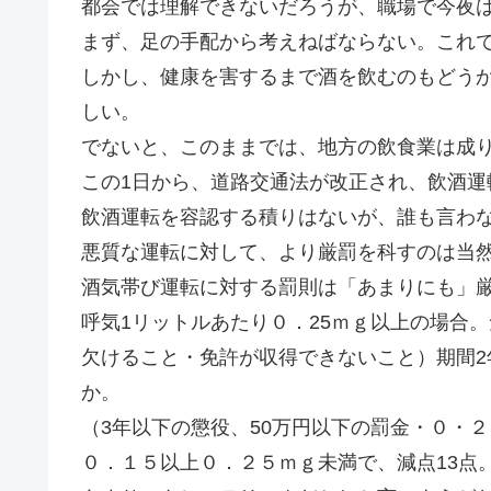
都会では理解できないだろうが、職場で今夜
まず、足の手配から考えねばならない。これ
しかし、健康を害するまで酒を飲むのもどう
しい。
でないと、このままでは、地方の飲食業は成
この1日から、道路交通法が改正され、飲酒運
飲酒運転を容認する積りはないが、誰も言わ
悪質な運転に対して、より厳罰を科すのは当
酒気帯び運転に対する罰則は「あまりにも」
呼気1リットルあたり０．25ｍｇ以上の場合
欠けること・免許が収得できないこと）期間2
か。
（3年以下の懲役、50万円以下の罰金・０・
０．１５以上０．２５ｍｇ未満で、減点13点