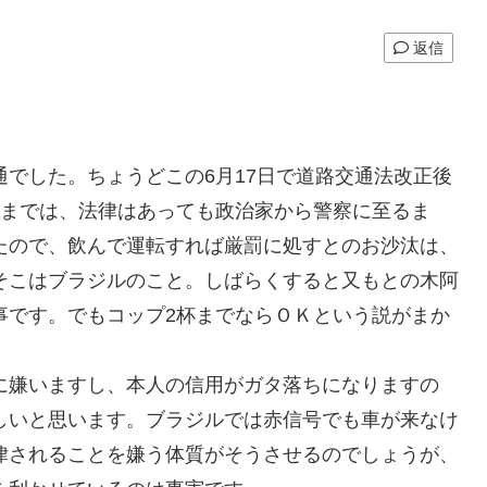
返信
でした。ちょうどこの6月17日で道路交通法改正後
れまでは、法律はあっても政治家から警察に至るま
たので、飲んで運転すれば厳罰に処すとのお沙汰は、
そこはブラジルのこと。しばらくすると又もとの木阿
事です。でもコップ2杯までならＯＫという説がまか
に嫌いますし、本人の信用がガタ落ちになりますの
しいと思います。ブラジルでは赤信号でも車が来なけ
律されることを嫌う体質がそうさせるのでしょうが、