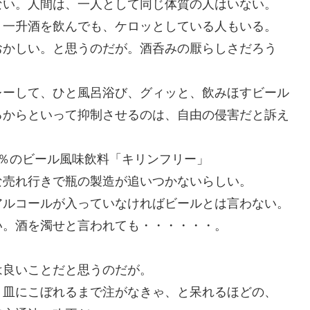
ない。人間は、一人として同じ体質の人はいない。
、一升酒を飲んでも、ケロッとしている人もいる。
おかしい。と思うのだが。酒呑みの厭らしさだろう
レーして、ひと風呂浴び、グィッと、飲みほすビール
るからといって抑制させるのは、自由の侵害だと訴え
。
％のビール風味飲料「キリンフリー」
な売れ行きで瓶の製造が追いつかないらしい。
アルコールが入っていなければビールとは言わない。
い。酒を濁せと言われても・・・・・・。
は良いことだと思うのだが。
、皿にこぼれるまで注がなきゃ、と呆れるほどの、