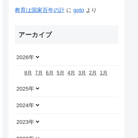
教育は国家百年の計
に
goto
より
アーカイブ
2026年
8月
7月
6月
5月
4月
3月
2月
1月
2025年
2024年
2023年