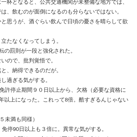
は一杯となると、公共交通機関が未整備な地方では、
では、飲むのが面倒になるのも分らないではない。
かと思うが、酒ぐらい飲んで日頃の憂さを晴らして欲
り立たなくなってしまう。
転の罰則が一段と強化された。
ないので、批判覚悟で。
然と、納得できるのだが。
厳し過ぎる気がする。
。免許停止期間９０日以上から、欠格（必要な資格に
年以上になった。これって8倍。酷すぎるんじゃない
２５未満も同様）
。免停90日以上も３倍に。異常な気がする。