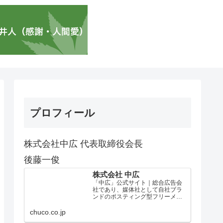
プロフィール
株式会社中広 代表取締役会長
後藤一俊
株式会社 中広
「中広」公式サイト｜総合広告会
社であり、媒体社として自社ブラ
ンドのポスティング型フリーメデ
ィア、ハッピーメディア®『地域み
っちゃく生活情報誌®』を全国で
chuco.co.jp
1100万部以上展開しています。