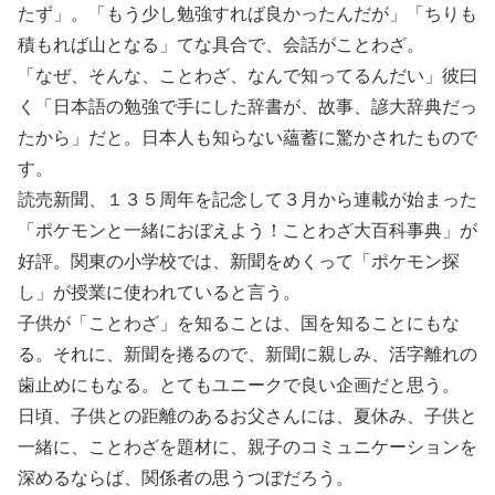
たず」。「もう少し勉強すれば良かったんだが」「ちりも
積もれば山となる」てな具合で、会話がことわざ。
「なぜ、そんな、ことわざ、なんで知ってるんだい」彼曰
く「日本語の勉強で手にした辞書が、故事、諺大辞典だっ
たから」だと。日本人も知らない蘊蓄に驚かされたもので
す。
読売新聞、１３５周年を記念して３月から連載が始まった
「ポケモンと一緒におぼえよう！ことわざ大百科事典」が
好評。関東の小学校では、新聞をめくって「ポケモン探
し」が授業に使われていると言う。
子供が「ことわざ」を知ることは、国を知ることにもな
る。それに、新聞を捲るので、新聞に親しみ、活字離れの
歯止めにもなる。とてもユニークで良い企画だと思う。
日頃、子供との距離のあるお父さんには、夏休み、子供と
一緒に、ことわざを題材に、親子のコミュニケーションを
深めるならば、関係者の思うつぼだろう。