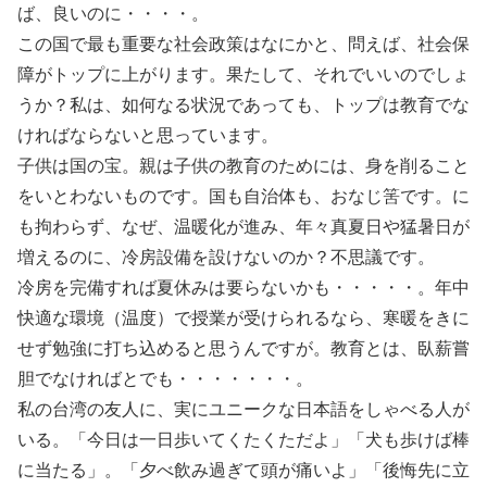
ば、良いのに・・・・。
この国で最も重要な社会政策はなにかと、問えば、社会保
障がトップに上がります。果たして、それでいいのでしょ
うか？私は、如何なる状況であっても、トップは教育でな
ければならないと思っています。
子供は国の宝。親は子供の教育のためには、身を削ること
をいとわないものです。国も自治体も、おなじ筈です。に
も拘わらず、なぜ、温暖化が進み、年々真夏日や猛暑日が
増えるのに、冷房設備を設けないのか？不思議です。
冷房を完備すれば夏休みは要らないかも・・・・・。年中
快適な環境（温度）で授業が受けられるなら、寒暖をきに
せず勉強に打ち込めると思うんですが。教育とは、臥薪嘗
胆でなければとでも・・・・・・・。
私の台湾の友人に、実にユニークな日本語をしゃべる人が
いる。「今日は一日歩いてくたくただよ」「犬も歩けば棒
に当たる」。「夕べ飲み過ぎて頭が痛いよ」「後悔先に立