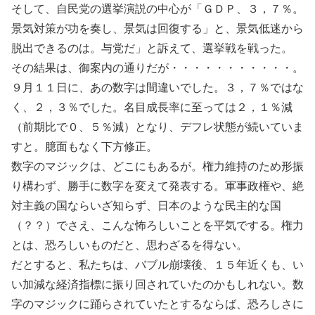
そして、自民党の選挙演説の中心が「ＧＤＰ、３，７％。
景気対策が功を奏し、景気は回復する」と、景気低迷から
脱出できるのは。与党だ」と訴えて、選挙戦を戦った。
その結果は、御案内の通りだが・・・・・・・・・・・。
９月１１日に、あの数字は間違いでした。３，７％ではな
く、２，３％でした。名目成長率に至っては２，１％減
（前期比で０、５％減）となり、デフレ状態が続いていま
すと。臆面もなく下方修正。
数字のマジックは、どこにもあるが。権力維持のため形振
り構わず、勝手に数字を変えて発表する。軍事政権や、絶
対主義の国ならいざ知らず、日本のような民主的な国
（？？）でさえ、こんな怖ろしいことを平気でする。権力
とは、恐ろしいものだと、思わざるを得ない。
だとすると、私たちは、バブル崩壊後、１５年近くも、い
い加減な経済指標に振り回されていたのかもしれない。数
字のマジックに踊らされていたとするならば、恐ろしさに