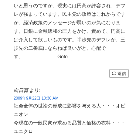
いと思うのですが。現実には円高が許容され、デフ
レが強まっています。民主党の政策はこれからです
が。経済政策のメッセージが弱いのが気になりま
す。日銀に金融緩和の圧力をかけ、責めて、円高に
は介入して欲しいものです。半歩先のデフレが、三
歩先の二番底にならねば良いがと、心配で
す。 Goto
返信
向日葵
より:
2009年9月22日 10:36 AM
社会全体の世論の形成に影響を与える人・・・オピ
ニオン
今現在の一般民衆が求める品質と価格の衣料・・・
ユニクロ