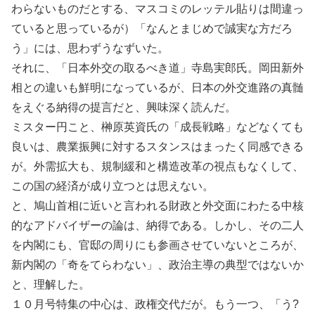
わらないものだとする、マスコミのレッテル貼りは間違っ
ていると思っているが）「なんとまじめで誠実な方だろ
う」には、思わずうなずいた。
それに、「日本外交の取るべき道」寺島実郎氏。岡田新外
相との違いも鮮明になっているが、日本の外交進路の真髄
をえぐる納得の提言だと、興味深く読んだ。
ミスター円こと、榊原英資氏の「成長戦略」などなくても
良いは、農業振興に対するスタンスはまったく同感できる
が。外需拡大も、規制緩和と構造改革の視点もなくして、
この国の経済が成り立つとは思えない。
と、鳩山首相に近いと言われる財政と外交面にわたる中核
的なアドバイザーの論は、納得である。しかし、その二人
を内閣にも、官邸の周りにも参画させていないところが、
新内閣の「奇をてらわない」、政治主導の典型ではないか
と、理解した。
１０月号特集の中心は、政権交代だが。もう一つ、「う?