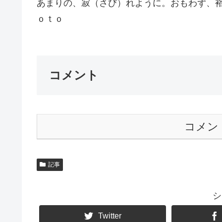
あまりの、寂（さび）れように。
ｏｔｏ
コメント
コメン
記事
シ
Twitter