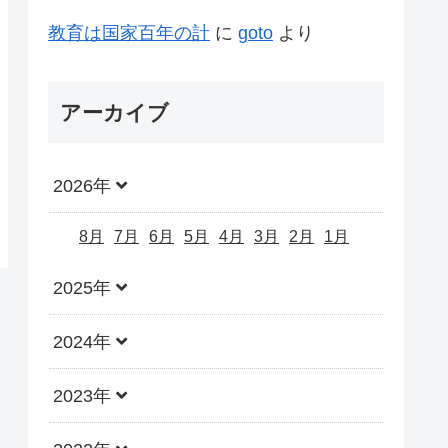
教育は国家百年の計
に
goto
より
アーカイブ
2026年
8月
7月
6月
5月
4月
3月
2月
1月
2025年
2024年
2023年