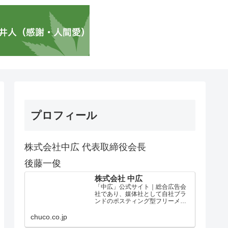
プロフィール
株式会社中広 代表取締役会長
後藤一俊
株式会社 中広
「中広」公式サイト｜総合広告会
社であり、媒体社として自社ブラ
ンドのポスティング型フリーメデ
ィア、ハッピーメディア®『地域み
っちゃく生活情報誌®』を全国で
chuco.co.jp
1100万部以上展開しています。