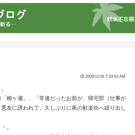
2009/11/26 7:03:53 AM
・。
街「柳ヶ瀬」。「常連だったお前が、帰宅部（仕事が
と悪友に誘われて、久しぶりに夜の歓楽街へ繰り出し
・・。