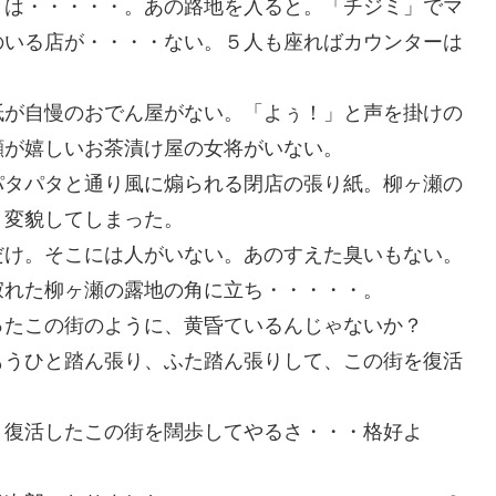
とは・・・・・。あの路地を入ると。「チジミ」でマ
のいる店が・・・・ない。５人も座ればカウンターは
紙が自慢のおでん屋がない。「よぅ！」と声を掛けの
顔が嬉しいお茶漬け屋の女将がいない。
パタパタと通り風に煽られる閉店の張り紙。柳ヶ瀬の
、変貌してしまった。
だけ。そこには人がいない。あのすえた臭いもない。
寂れた柳ヶ瀬の露地の角に立ち・・・・・。
ったこの街のように、黄昏ているんじゃないか？
もうひと踏ん張り、ふた踏ん張りして、この街を復活
、復活したこの街を闊歩してやるさ・・・格好よ