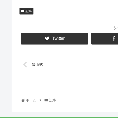
記事
シ
Twitter
晋山式
ホーム
記事