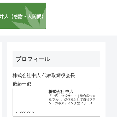
プロフィール
株式会社中広 代表取締役会長
後藤一俊
株式会社 中広
「中広」公式サイト｜総合広告会
社であり、媒体社として自社ブラ
ンドのポスティング型フリーメデ
ィア、ハッピーメディア®『地域み
っちゃく生活情報誌®』を全国で
chuco.co.jp
1100万部以上展開しています。