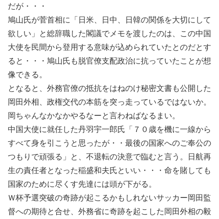
だが・・・
鳩山氏が菅首相に「日米、日中、日韓の関係を大切にして
欲しい」と総辞職した閣議でメモを渡したのは、この中国
大使を民間から登用する意味が込められていたとのだとす
ると・・・鳩山氏も脱官僚支配政治に抗っていたことが想
像できる。
となると、外務官僚の抵抗をはねのけ秘密文書も公開した
岡田外相、政権交代の本筋を突っ走っているではないか。
岡ちゃんなかなかやるなーと言わねばなるまい。
中国大使に就任した丹羽宇一郎氏「７０歳を機に一線から
すべて身を引こうと思ったが・・最後の国家へのご奉公の
つもりで頑張る」と、不退転の決意で臨むと言う。日航再
生の責任者となった稲盛和夫氏といい・・・命を賭しても
国家のために尽くす先達には頭が下がる。
Ｗ杯予選突破の奇跡が起こるかもしれないサッカー岡田監
督への期待と合せ、外務省に奇跡を起こした岡田外相の毅