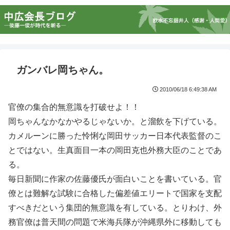
ガンバレ岡ちゃん。
2010/06/18 6:49:38 AM
官僚の集合的無意識を打破せよ！！
岡ちゃんなかなかやるじゃないか。と溜飲を下げている。
カメルーンに勝った怜悧な岡田サッカー日本代表監督のこ
とではない。生真面目一本の岡田克也外務大臣のことであ
る。
毎日新聞に作家の佐藤優氏が面白いことを書いている。官
僚とは難解な試験に合格した偏差値エリートで国家を支配
すべきだという集団的無意識を有している。とりわけ、外
務官僚は普天間の問題で米海兵隊が沖縄県外に移動しても