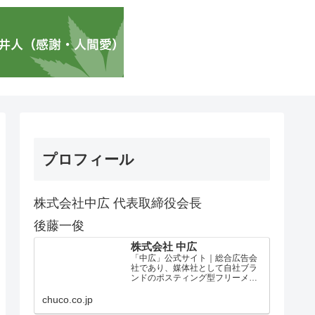
プロフィール
株式会社中広 代表取締役会長
後藤一俊
株式会社 中広
「中広」公式サイト｜総合広告会
社であり、媒体社として自社ブラ
ンドのポスティング型フリーメデ
ィア、ハッピーメディア®『地域み
っちゃく生活情報誌®』を全国で
chuco.co.jp
1100万部以上展開しています。