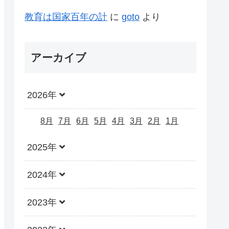
教育は国家百年の計
に
goto
より
アーカイブ
2026年
8月
7月
6月
5月
4月
3月
2月
1月
2025年
2024年
2023年