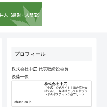
プロフィール
株式会社中広 代表取締役会長
後藤一俊
株式会社 中広
「中広」公式サイト｜総合広告会
社であり、媒体社として自社ブラ
ンドのポスティング型フリーメデ
ィア、ハッピーメディア®『地域み
っちゃく生活情報誌®』を全国で
chuco.co.jp
1100万部以上展開しています。