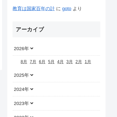
教育は国家百年の計
に
goto
より
アーカイブ
2026年
8月
7月
6月
5月
4月
3月
2月
1月
2025年
2024年
2023年