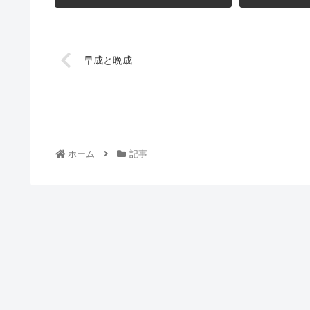
早成と晩成
ホーム
記事