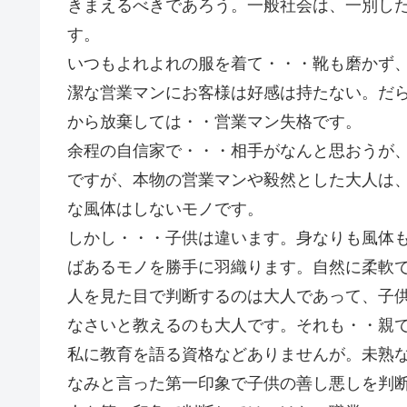
きまえるべきであろう。一般社会は、一別し
す。
いつもよれよれの服を着て・・・靴も磨かず
潔な営業マンにお客様は好感は持たない。だ
から放棄しては・・営業マン失格です。
余程の自信家で・・・相手がなんと思おうが
ですが、本物の営業マンや毅然とした大人は
な風体はしないモノです。
しかし・・・子供は違います。身なりも風体
ばあるモノを勝手に羽織ります。自然に柔軟
人を見た目で判断するのは大人であって、子
なさいと教えるのも大人です。それも・・親
私に教育を語る資格などありませんが。未熟
なみと言った第一印象で子供の善し悪しを判