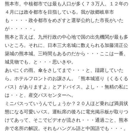
熊本市。中核都市では最も人口が多く７３万人。１２年の
４月には政令都市を目指している。我が故郷岐阜市
も・・・・政令都市をめざすと選挙公約した市長がいた
が・・・・・。
熊本と言えば、九州行政の中心地で国の出先機関が最も多
いところ。それに、日本三大名城に数えられる加藤清正公
築城の熊本城。三時間もあるのだから・・・ここは一番。
城見物でも、と・・・思いきや。
あいにくの雨。傘をさしてまで・・・と、躊躇していた
ら。ホテルフロントのお譲さん。「熊本城巡り｛くるくる
バス｝がありますよ」とアドバイス。よし・・無精の私に
は・・と、産交バスセンターへ。
ミニバスっていうんでしょうか？２０人ほど乗れば満員状
態になる可愛いバス。運転席の後ろに電光掲示板が取りつ
けてあって、そこでビデオが流され・・・通過ごと、熊本
弁で名所の解説。それもハングル語と中国語でも・・・。