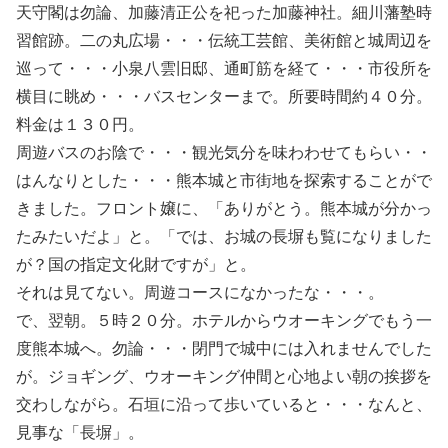
天守閣は勿論、加藤清正公を祀った加藤神社。細川藩塾時
習館跡。二の丸広場・・・伝統工芸館、美術館と城周辺を
巡って・・・小泉八雲旧邸、通町筋を経て・・・市役所を
横目に眺め・・・バスセンターまで。所要時間約４０分。
料金は１３０円。
周遊バスのお陰で・・・観光気分を味わわせてもらい・・
はんなりとした・・・熊本城と市街地を探索することがで
きました。フロント嬢に、「ありがとう。熊本城が分かっ
たみたいだよ」と。「では、お城の長塀も覧になりました
が？国の指定文化財ですが」と。
それは見てない。周遊コースになかったな・・・。
で、翌朝。５時２０分。ホテルからウオーキングでもう一
度熊本城へ。勿論・・・閉門で城中には入れませんでした
が。ジョギング、ウオーキング仲間と心地よい朝の挨拶を
交わしながら。石垣に沿って歩いていると・・・なんと、
見事な「長塀」。