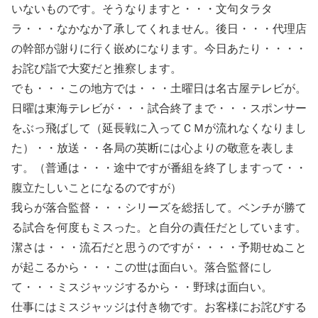
いないものです。そうなりますと・・・文句タラタ
ラ・・・なかなか了承してくれません。後日・・・代理店
の幹部が謝りに行く嵌めになります。今日あたり・・・・
お詫び詣で大変だと推察します。
でも・・・この地方では・・・土曜日は名古屋テレビが。
日曜は東海テレビが・・・試合終了まで・・・スポンサー
をぶっ飛ばして（延長戦に入ってＣＭが流れなくなりまし
た）・・放送・・各局の英断には心よりの敬意を表しま
す。（普通は・・・途中ですが番組を終了しますって・・
腹立たしいことになるのですが）
我らが落合監督・・・シリーズを総括して。ベンチが勝て
る試合を何度もミスった。と自分の責任だとしています。
潔さは・・・流石だと思うのですが・・・・予期せぬこと
が起こるから・・・この世は面白い。落合監督にし
て・・・ミスジャッジするから・・野球は面白い。
仕事にはミスジャッジは付き物です。お客様にお詫びする