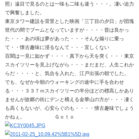
照）遠目で見るのとは一味も二味も違う・・・。凄い迫力
で興奮しました。
東京タワー建設を背景とした映画「三丁目の夕日」が団塊
世代の間でブームとなっていますが・・・・昔は良かっ
た・・・あの頃は夢があった・・・そんな煽りに乗っ
て・・懐古趣味に浸るなんて・・・宜しくない
百聞は一見に如かず・・・・真下から天を突く・・・東京
スカイツリーを見上げながら・・・まだまだ、人生これか
らだ・・・・と、気合を入れた、江戸出張の朝でした。
でも、なぜか今朝のウォーキングの途中に手を合わせ
る・・・３３７ｍスカイツリーの半分ほどの標高しかあり
ませんが故郷の街にデンと構える金華山の方が・・・凄く
も高くもないが、心安らぐのも・・・・懐古趣味でしょう
かねぇ。 Ｇｏｔｏ