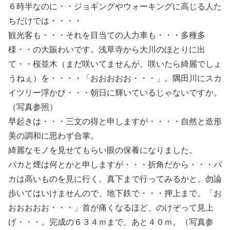
６時半なのに・・ジョギングやウォーキングに高じる人た
ちだけでは・・・・
観光客も・・・それを目当ての人力車も・・・多種多
様・・の大賑わいです。浅草寺から大川のほとりに出
て・・桜並木（まだ咲いてませんが、咲いたら綺麗でしょ
うねぇ）を・・・・「おおおおお・・・」。隅田川にスカ
イツリー浮かび・・・朝日に輝いているじゃないですか。
（写真参照）
早起きは・・・三文の得と申しますが・・・・自然と造形
美の調和に思わず合掌。
綺麗なモノを見せてもらい眼の保養になりました。
バカと煙は何とかと申しますが・・・折角だから・・・バ
カは高いものを見に行く。真下まで行ってみるかと、勿論
歩いてはいけませんので、地下鉄で・・・押上まで。「お
おおおおお・・・」首が痛くなるほど、のけぞって見上
げ・・・。完成の６３４ｍまで、あと４０ｍ。（写真参