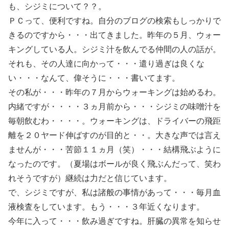
も、シジミについて？？。
ＰＣって、便利ですね。自分のブログの検索もしっかりで
きるのですから・・・出てきました。昨年の５月、ウォー
キングしている人。シジミ汁を飲んでる仲間の人の話が。
それも、その人達に向かって・・・遣り過ぎは良くな
い・・・なんて、偉そうに・・・書いてます。
その私が・・・昨年の７月からウォーキングは始めるわ。
内緒ですが・・・・３ヵ月前から・・・シジミの味噌汁を
毎朝飲むわ・・・・。ウォーキングは、ドライバーの飛距
離を２０ヤード伸ばすのが目的と・・。大きな声では言え
ませんが・・・苦節１１ヵ月（笑）・・・結構飛ぶように
なったのです。（夏場はボールが良く飛ぶんだって、笑わ
れそうですが）継続は力だと信じています。
で、シジミですが、私は諸般の事情があって・・・毎月血
液検査をしています。もう・・・３年近くなります。
今年に入って・・・飲み過ぎですね。肝臓の異常を知らせ