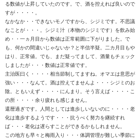
る数値が上昇していたのです。で、酒を控えれば良いので
すが・・・・。
なかなか・・できないモノですから、シジミです。不思議
なことが・・・。シジミ汁（本物のシジミです）を飲み始
め・・一ヵ月目から数値は正常範囲に下がりました。で
も、何かの間違いじゃないか？と半信半疑。二カ月目もや
はり、正常値。でも、まだ疑ってまして、酒量もチェック
しましたが・・・数値は正常値です。
主治医曰く・・・・相当節制してますね。オマエは意思が
強い・・・なんて。酒は控えてませんよ・・・シジミのお
陰。ともいえず・・・・にんまり。そう言えば・・・・こ
の所・・・・余り疲れも感じません。
還暦過ぎです。人間としては進歩しいないのに・・・・老
化は進歩するようです・・・抗うべく努力を継続すれ
ば・・・老化は遅らすことができるかもしれません。
この地方も早々と梅雨入り・・・体調管理が難しい季節に