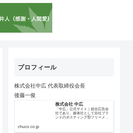
プロフィール
株式会社中広 代表取締役会長
後藤一俊
株式会社 中広
「中広」公式サイト｜総合広告会
社であり、媒体社として自社ブラ
ンドのポスティング型フリーメデ
ィア、ハッピーメディア®『地域み
っちゃく生活情報誌®』を全国で
chuco.co.jp
1100万部以上展開しています。