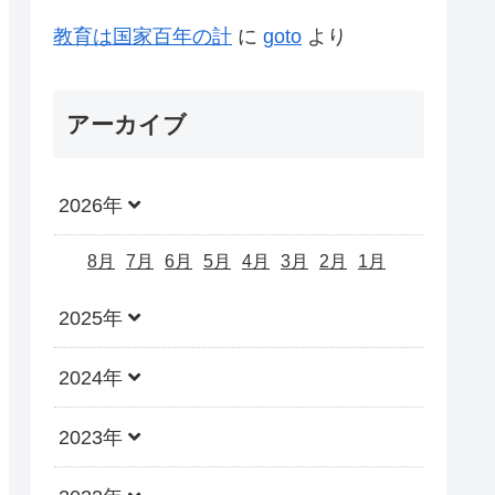
教育は国家百年の計
に
goto
より
アーカイブ
2026年
8月
7月
6月
5月
4月
3月
2月
1月
2025年
2024年
2023年