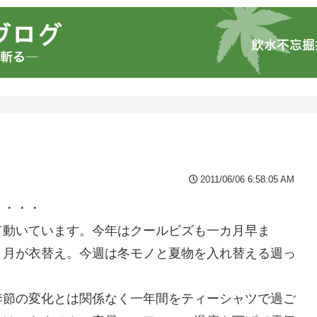
2011/06/06 6:58:05 AM
・・・・
て動いています。今年はクールビズも一カ月早ま
６月が衣替え。今週は冬モノと夏物を入れ替える週っ
季節の変化とは関係なく一年間をティーシャツで過ご