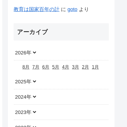
教育は国家百年の計
に
goto
より
アーカイブ
2026年
8月
7月
6月
5月
4月
3月
2月
1月
2025年
2024年
2023年