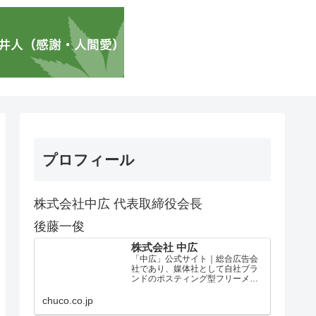
プロフィール
株式会社中広 代表取締役会長
後藤一俊
株式会社 中広
「中広」公式サイト｜総合広告会
社であり、媒体社として自社ブラ
ンドのポスティング型フリーメデ
ィア、ハッピーメディア®『地域み
っちゃく生活情報誌®』を全国で
chuco.co.jp
1100万部以上展開しています。