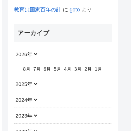
教育は国家百年の計
に
goto
より
アーカイブ
2026年
8月
7月
6月
5月
4月
3月
2月
1月
2025年
2024年
2023年