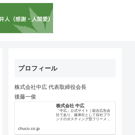
プロフィール
株式会社中広 代表取締役会長
後藤一俊
株式会社 中広
「中広」公式サイト｜総合広告会
社であり、媒体社として自社ブラ
ンドのポスティング型フリーメデ
ィア、ハッピーメディア®『地域み
っちゃく生活情報誌®』を全国で
chuco.co.jp
1100万部以上展開しています。