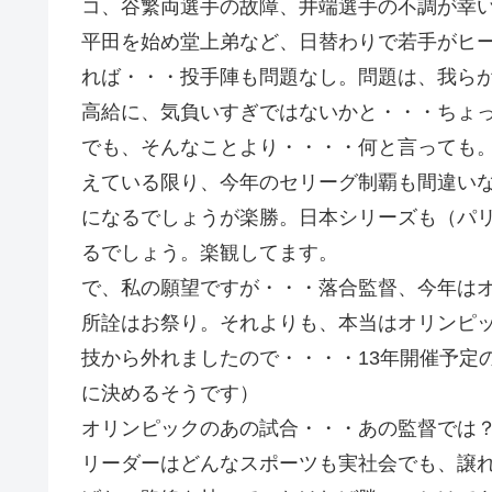
コ、谷繁両選手の故障、井端選手の不調が幸
平田を始め堂上弟など、日替わりで若手がヒ
れば・・・投手陣も問題なし。問題は、我ら
高給に、気負いすぎではないかと・・・ちょ
でも、そんなことより・・・・何と言っても
えている限り、今年のセリーグ制覇も間違い
になるでしょうが楽勝。日本シリーズも（パ
るでしょう。楽観してます。
で、私の願望ですが・・・落合監督、今年は
所詮はお祭り。それよりも、本当はオリンピ
技から外れましたので・・・・13年開催予定
に決めるそうです）
オリンピックのあの試合・・・あの監督では
リーダーはどんなスポーツも実社会でも、譲