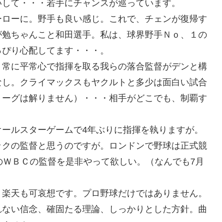
いして・・・若手にチャンスが巡っています。
ーローに。野手も良い感じ。これで、チェンが復帰す
が勉ちゃんこと和田選手。私は、球界野手Ｎｏ、１の
っぴり心配してます・・・。
。常に平常心で指揮を取る我らの落合監督がデンと構
なし。クライマックスもヤクルトと多少は面白い試合
リーグは解りません）・・・相手がどこでも、制覇す
オールスターゲームで4年ぶりに指揮を執りますが。
ックの監督と思うのですが。ロンドンで野球は正式競
のＷＢＣの監督を是非やって欲しい。（なんでも7月
？楽天も可哀想です。プロ野球だけではありません。
れない信念、確固たる理論、しっかりとした方針。曲