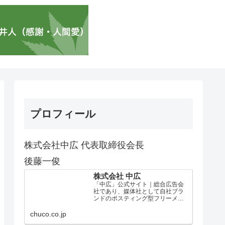
プロフィール
株式会社中広 代表取締役会長
後藤一俊
株式会社 中広
「中広」公式サイト｜総合広告会
社であり、媒体社として自社ブラ
ンドのポスティング型フリーメデ
ィア、ハッピーメディア®『地域み
っちゃく生活情報誌®』を全国で
chuco.co.jp
1100万部以上展開しています。