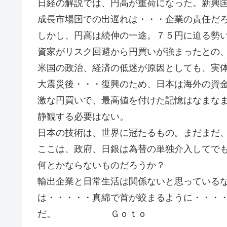
日経の解説では、円高が重荷になった。新興
成長市場国での出遅れは・・・企業の責任だ
しかし、円高は続伸の一途。７５円に迫る勢
資家がリスク回避から円買いが強まったとの
米国の政治、経済の低迷が原因としても、実
大震災後・・・復興のため、日本は海外の資
激な円買いで、最高値を付けた記憶はなまな
静観する必要はない。
日本の技術は、世界に冠たるもの。まだまだ
ここは、政府、日銀は為替の単独介入してで
何とかならないものだろうか？
輸出企業と日常生活は関係ないと思っている
は・・・・・真綿で首が絞まるように・・・
だ。 Ｇｏｔｏ