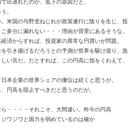
国で出遅れたのが、低下の原因だと。
ろう。
い。米国の与野党ねじれが政策遂行に陰りを生じ、投
、ご多分に漏れない・・・理由が背景にあるそうな。
体経済からすれば、投資家の異常な円買いが問題。
金を引き揚げるだろうとの予測が世界を駆け巡り、急
ましい筈だ。だとすれば、この円高に指をくわえて、
、日本企業の世界シェアの優位は続くと思うが。
も、円高を阻止すべきだと思うのだが。
なら・・・・それこそ、大間違い。昨今の円高
・ジワジワと国力を弱めているのは確か