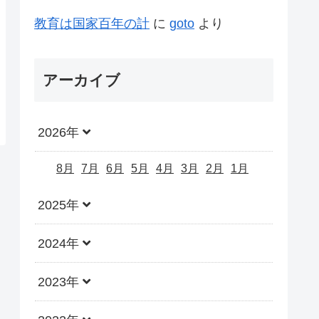
教育は国家百年の計
に
goto
より
アーカイブ
2026年
8月
7月
6月
5月
4月
3月
2月
1月
2025年
2024年
2023年