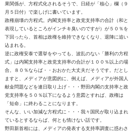
果関係が、方程式化されるそうで、日経が「核心」欄（９
月５日付）で楽しげに書いています。
政権崩壊の方程式。内閣支持率と政党支持率の合計（和と
表現しているところがインチキ臭いのですが）が５０％を
下回ったら、首相は政権を維持できなくなり、退陣に追い
込まれる。
逆に政権安泰で選挙をやっても、波乱のない「勝利の方程
式」は内閣支持率と政党支持率の合計が１００％以上の場
合。８０％ならば・・おおかた大丈夫だそうです。だとし
ますと、メディアが意図的に、例えば、メディアが外国人
献金問題などを連日取り上げ・・・野田内閣の支持率と政
党支持率を５０％以下になるよう意図とすれば、政権は
「短命」に終わることになります。
そんな、いい加減な方程式に・・・我々国民が取り込まれ
ているとするならば、何とも情けない話です。
野田新首相には、メディアの発表する支持率調査に惑わさ