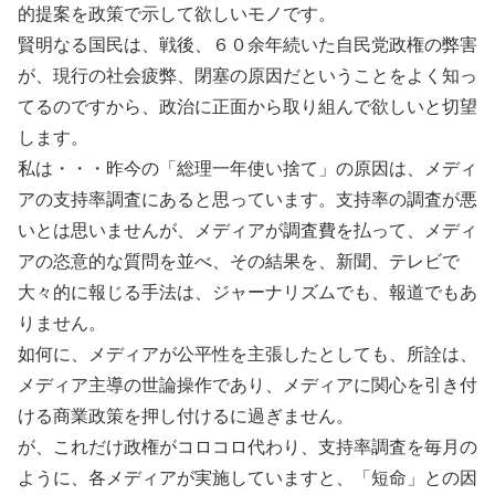
的提案を政策で示して欲しいモノです。
賢明なる国民は、戦後、６０余年続いた自民党政権の弊害
が、現行の社会疲弊、閉塞の原因だということをよく知っ
てるのですから、政治に正面から取り組んで欲しいと切望
します。
私は・・・昨今の「総理一年使い捨て」の原因は、メディ
アの支持率調査にあると思っています。支持率の調査が悪
いとは思いませんが、メディアが調査費を払って、メディ
アの恣意的な質問を並べ、その結果を、新聞、テレビで
大々的に報じる手法は、ジャーナリズムでも、報道でもあ
りません。
如何に、メディアが公平性を主張したとしても、所詮は、
メディア主導の世論操作であり、メディアに関心を引き付
ける商業政策を押し付けるに過ぎません。
が、これだけ政権がコロコロ代わり、支持率調査を毎月の
ように、各メディアが実施していますと、「短命」との因