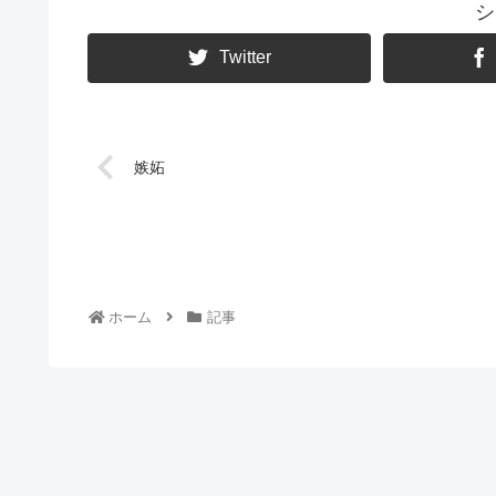
シ
Twitter
嫉妬
ホーム
記事