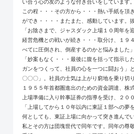
い合う心の友のような付き合いをしています
この程・・・その方から・・・熱い手紙を頂
ができ・・・・またまた、感動しています。
「お陰さまで、ジャスダック上場１０周年を
経営危機との戦いが続き・・・取分け、１９
べてに圧倒され、倒産するのかと悩みました
「妙案もなく・・・最後に腹を括って指示し
ガンをつくって、社員の心を一つに闘おう」
〇〇〇」。社員の士気は上がり窮地を乗り切
１９５５年首都圏進出のための資金調達、株
上場準備に入り幹事証券の指導を受け、２０
「上場してから１０年以内に東証１部への夢
何としても、東証上場に向かって突き進んで
私とその方は団塊世代で同年です。同年の尊