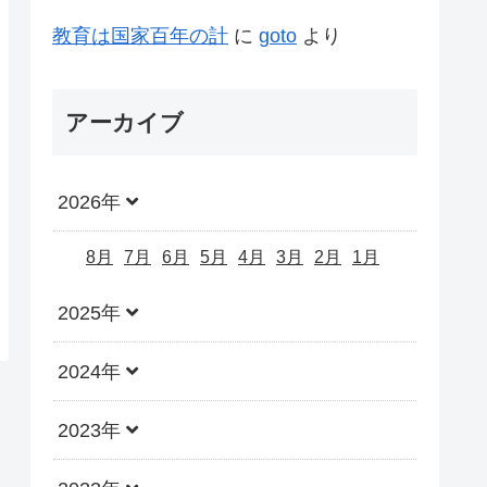
教育は国家百年の計
に
goto
より
アーカイブ
2026年
8月
7月
6月
5月
4月
3月
2月
1月
2025年
2024年
2023年