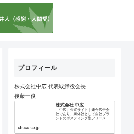
プロフィール
株式会社中広 代表取締役会長
後藤一俊
株式会社 中広
「中広」公式サイト｜総合広告会
社であり、媒体社として自社ブラ
ンドのポスティング型フリーメデ
ィア、ハッピーメディア®『地域み
っちゃく生活情報誌®』を全国で
chuco.co.jp
1100万部以上展開しています。