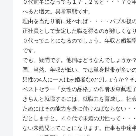
０代前半になっても１７，２％と・・・７０
べると増大。異常事態です。
理由を当たり前に述べれば・・・・バブル後
正社員として安定した職を得るのが難しくな
０代ってことになるのでしょう。年収と婚姻
です。
でも、疑問です。他国はどうなんでしょうか
国、当然、年収が低い。では単身世帯が多い
男性の4人に一人は未婚者なのでしょうか？そ
ベストセラー「女性の品格」の作者坂東眞理
きちんと就職するには、就職力を育成し、社
ためにはその能力を身に付けねばならない・
だとしますと、４０代で未婚の男性って・・
ない未熟児ってことになります。仕事も中途