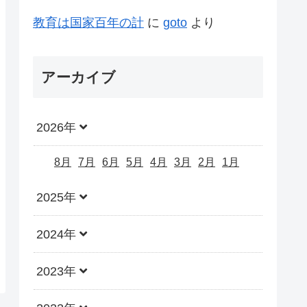
教育は国家百年の計
に
goto
より
アーカイブ
2026年
8月
7月
6月
5月
4月
3月
2月
1月
2025年
2024年
2023年