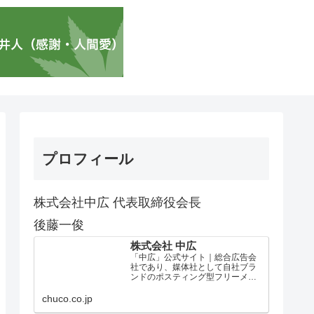
プロフィール
株式会社中広 代表取締役会長
後藤一俊
株式会社 中広
「中広」公式サイト｜総合広告会
社であり、媒体社として自社ブラ
ンドのポスティング型フリーメデ
ィア、ハッピーメディア®『地域み
っちゃく生活情報誌®』を全国で
chuco.co.jp
1100万部以上展開しています。