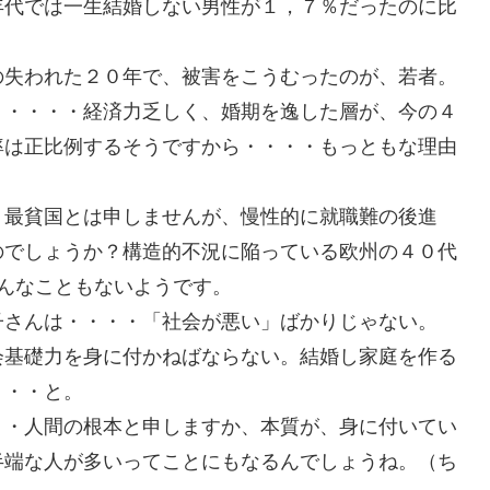
年代では一生結婚しない男性が１，７％だったのに比
の失われた２０年で、被害をこうむったのが、若者。
り・・・・経済力乏しく、婚期を逸した層が、今の４
率は正比例するそうですから・・・・もっともな理由
？最貧国とは申しませんが、慢性的に就職難の後進
のでしょうか？構造的不況に陥っている欧州の４０代
んなこともないようです。
子さんは・・・・「社会が悪い」ばかりじゃない。
会基礎力を身に付かねばならない。結婚し家庭を作る
・・・と。
・・人間の根本と申しますか、本質が、身に付いてい
半端な人が多いってことにもなるんでしょうね。（ち