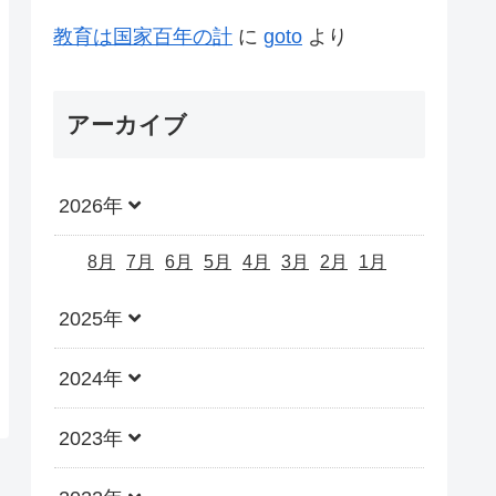
教育は国家百年の計
に
goto
より
アーカイブ
2026年
8月
7月
6月
5月
4月
3月
2月
1月
2025年
2024年
2023年