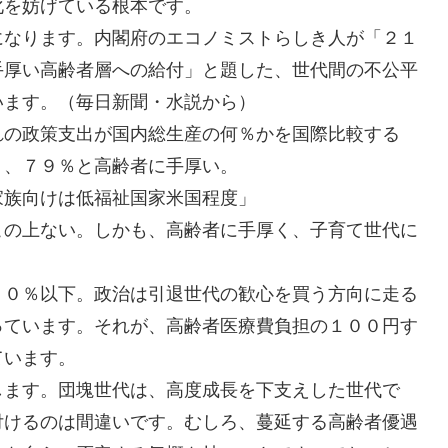
化を妨げている根本です。
になります。内閣府のエコノミストらしき人が「２１
手厚い高齢者層への給付」と題した、世代間の不公平
います。（毎日新聞・水説から）
れの政策支出が国内総生産の何％かを国際比較する
０、７９％と高齢者に手厚い。
家族向けは低福祉国家米国程度」
この上ない。しかも、高齢者に手厚く、子育て世代に
４０％以下。政治は引退世代の歓心を買う方向に走る
っています。それが、高齢者医療費負担の１００円す
ています。
します。団塊世代は、高度成長を下支えした世代で
付けるのは間違いです。むしろ、蔓延する高齢者優遇