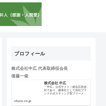
プロフィール
株式会社中広 代表取締役会長
後藤一俊
株式会社 中広
「中広」公式サイト｜総合広告会
社であり、媒体社として自社ブラ
ンドのポスティング型フリーメデ
ィア、ハッピーメディア®『地域み
っちゃく生活情報誌®』を全国で
chuco.co.jp
1100万部以上展開しています。