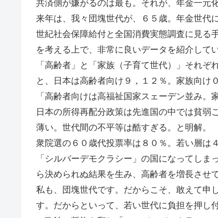
共済側が嫌がるのは最も。それが、年金一元
来年は、我々団塊世代が、６５歳。年金世代
世紀社会保障給付と全国消費実態調査に見る
を考える上で、非常に良いデータを紹介して
「高齢者」と「家族（子育て世代）」それぞ
と、日本は高齢者向け９，１２％。家族向け
「高齢者向けは高福祉国家スェーデン並み。
日本の所得再配分政策は先進国の中では貧弱
薄い。世代間の不平等は酷すぎる。と明解。
衆院選の６０歳代投票率は８０％。若い層は
「シルバーデモクラシー」の国になってしま
ら決められぬ結果を生み、高齢者を増長させ
私も、団塊世代です。だからこそ、敢えて申
す。だからといって、若い世代に負担を押し