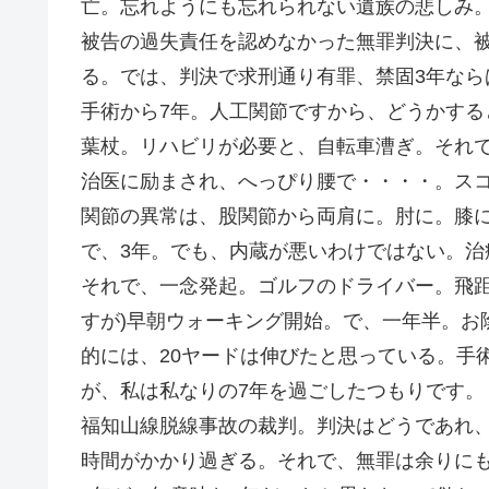
亡。忘れようにも忘れられない遺族の悲しみ。
被告の過失責任を認めなかった無罪判決に、
る。では、判決で求刑通り有罪、禁固3年なら
手術から7年。人工関節ですから、どうかす
葉杖。リハビリが必要と、自転車漕ぎ。それ
治医に励まされ、へっぴり腰で・・・・。ス
関節の異常は、股関節から両肩に。肘に。膝
で、3年。でも、内蔵が悪いわけではない。治
それで、一念発起。ゴルフのドライバー。飛距
すが)早朝ウォーキング開始。で、一年半。お
的には、20ヤードは伸びたと思っている。手
が、私は私なりの7年を過ごしたつもりです。
福知山線脱線事故の裁判。判決はどうであれ
時間がかかり過ぎる。それで、無罪は余りに