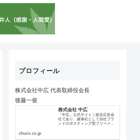
プロフィール
株式会社中広 代表取締役会長
後藤一俊
株式会社 中広
「中広」公式サイト｜総合広告会
社であり、媒体社として自社ブラ
ンドのポスティング型フリーメデ
ィア、ハッピーメディア®『地域み
っちゃく生活情報誌®』を全国で
chuco.co.jp
1100万部以上展開しています。