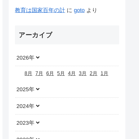
教育は国家百年の計
に
goto
より
アーカイブ
2026年
8月
7月
6月
5月
4月
3月
2月
1月
2025年
2024年
2023年