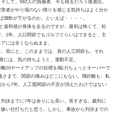
そして、562人の負傷者。今も残るだろう後遺症。
被害者がやり場のない憤りを感じる気持ちはよく分か
ば溜飲が下がるのか。といえば・・・・。
ると違和感が身体を走るのですが、最初は怖くて、松
で、2年。人口関節でもゴルフぐらいはできると、主
コアには全くならぬまま。
に、首にと。このままでは、肩の人工関節も。それ
療には、気の持ちようと、運動不足。
離20ヤードアップの目標を掲げ(ちょっとオーバーで
陰さまで。関節の痛みはどこにもない。飛距離も、私
術から7年。人工股関節の不安が消えたわけではない
、判決までに7年は余りにも長い。長すぎる。裁判に
も惨い仕打ちだと思う。しかし、事故から判決までの