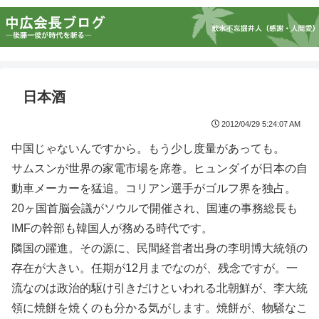
日本酒
2012/04/29 5:24:07 AM
中国じゃないんですから。もう少し度量があっても。
サムスンが世界の家電市場を席巻。ヒュンダイが日本の自
動車メーカーを猛追。コリアン選手がゴルフ界を独占。
20ヶ国首脳会議がソウルで開催され、国連の事務総長も
IMFの幹部も韓国人が務める時代です。
隣国の躍進。その源に、民間経営者出身の李明博大統領の
存在が大きい。任期が12月までなのが、残念ですが。一
流なのは政治的駆け引きだけといわれる北朝鮮が、李大統
領に焼餅を焼くのも分かる気がします。焼餅が、物騒なこ