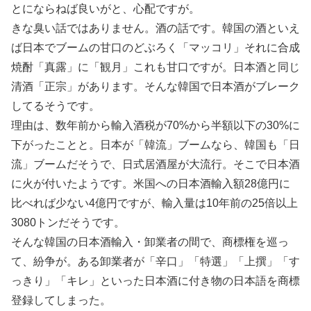
とにならねば良いがと、心配ですが。
きな臭い話ではありません。酒の話です。韓国の酒といえ
ば日本でブームの甘口のどぶろく「マッコリ」それに合成
焼酎「真露」に「観月」これも甘口ですが。日本酒と同じ
清酒「正宗」があります。そんな韓国で日本酒がブレーク
してるそうです。
理由は、数年前から輸入酒税が70%から半額以下の30%に
下がったことと。日本が「韓流」ブームなら、韓国も「日
流」ブームだそうで、日式居酒屋が大流行。そこで日本酒
に火が付いたようです。米国への日本酒輸入額28億円に
比べれば少ない4億円ですが、輸入量は10年前の25倍以上
3080トンだそうです。
そんな韓国の日本酒輸入・卸業者の間で、商標権を巡っ
て、紛争が。ある卸業者が「辛口」「特選」「上撰」「す
っきり」「キレ」といった日本酒に付き物の日本語を商標
登録してしまった。