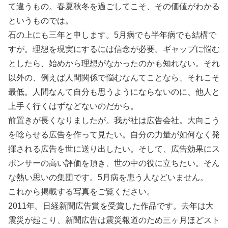
て違うもの。春夏秋冬を過ごしてこそ、その価値がわかる
というものでは。
石の上にも三年と申します。5月病でも半年病でも結構で
すが。理想を現実にするには信念が必要。ギャップに悩む
としたら、始めから理想がなかったのかも知れない。それ
以外の、例えば人間関係で悩むなんてことなら、それこそ
最低。人間なんて自分も思うようにならないのに、他人と
上手く行くはずなどないのだから。
前置きが長くなりましたが。我が社は広告会社。大向こう
を唸らせる広告を作って見たい。自分の力量が如何なく発
揮される広告を世に送り出したい。そして、広告効果にス
ポンサーの高い評価を頂き、世の中の役に立ちたい。そん
な熱い思いの集団です。5月病を患う人などいません。
これから掲載する写真をご覧ください。
2011年。日経新聞広告賞を受賞した作品です。去年は大
震災が起こり、新聞広告は震災報道のため三ヶ月ほどスト