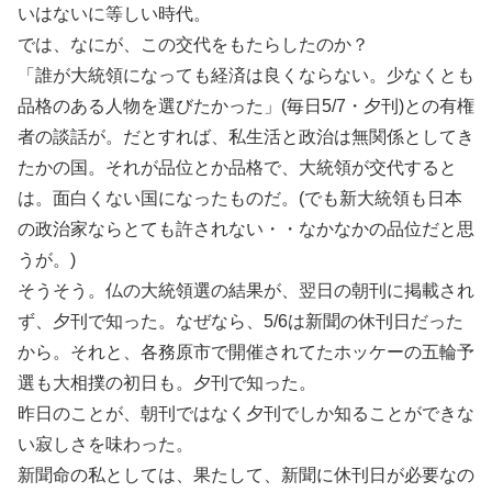
いはないに等しい時代。
では、なにが、この交代をもたらしたのか？
「誰が大統領になっても経済は良くならない。少なくとも
品格のある人物を選びたかった」(毎日5/7・夕刊)との有権
者の談話が。だとすれば、私生活と政治は無関係としてき
たかの国。それが品位とか品格で、大統領が交代すると
は。面白くない国になったものだ。(でも新大統領も日本
の政治家ならとても許されない・・なかなかの品位だと思
うが。)
そうそう。仏の大統領選の結果が、翌日の朝刊に掲載され
ず、夕刊で知った。なぜなら、5/6は新聞の休刊日だった
から。それと、各務原市で開催されてたホッケーの五輪予
選も大相撲の初日も。夕刊で知った。
昨日のことが、朝刊ではなく夕刊でしか知ることができな
い寂しさを味わった。
新聞命の私としては、果たして、新聞に休刊日が必要なの