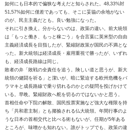
如何にも日本的で偏狭な考えだと知らされた。48,33%対
51,57%如何に僅差であっても、そこに妥協の余地がない
のが、民主主義だとも。良い勉強になった。
それに引き換え。分からないのは、政策の違い。前大統領
は「もっと働き、もっと稼ごう」を合言葉に英米型の自由
主義経済成長を目指したが、緊縮財政策が国民の不満とな
った。新大統領は経済成長・雇用重視で勝ったが、いずれ
も、経済成長路線は同じ。
敗者の弁「敗戦の全責任を追う。険しい道と思うが、新大
統領の健闘を祈る」と潔いが、暗に緊迫する欧州危機をバ
ラマキと成長路線で乗り切れるのかとの疑問を投げかけて
いる。早晩。緊縮財政へ舵を切るのではないかと思う。
首相任命や下院の解散、国民投票実施など強大な権限を持
ち「共和君主制」とも揶揄される仏大統領。年間行事のよ
うな日本の首相交代と比べる術もないが。任期が5年ある
ところが、味噌かも知れない。誰がトップでも、政策の違