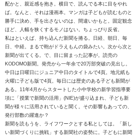
配かと、親近感を抱き。横目で、読んでる本に目をやれ
ば。なんと、それは漫画本。マンガは子どもが読むものと
勝手に決め、手を出さないのは、間違いかもと。固定観念
ほど、人幅を狭くするモノはない。ちょっぴり反省。
私はといえば、持ち込んだ新聞を捲る。日経、朝日、毎
日、中経。まるで鞄がドラえもんの袋みたい。次から次と
新聞が出てくる。で、目に留まった記事が。読売の
KODOMO新聞。発売から一年余で20万部突破の見出し。
中日は日曜日にジュニア中日のタイトルで4頁。地元紙も
火曜に子ども版で4頁。毎日には歴史のある子ども新聞が
ある。11年4月からスタートした小中学校の新学習指導要
項に「授業で新聞の活用」(NIE)が盛り込まれ、子ども新
聞が様々に活用されていると聞く。その影響もあっての、
発行部数の躍進か？
新聞を読もうを、ライフワークとする私としては。「新し
い新聞づくりに挑戦」する新聞社の姿勢に。子どもに新聞