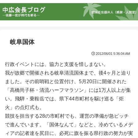
岐阜国体
2012/06/01 5:36:04 AM
行政イベントには、協力と支援を惜しまない。
我が故郷で開催される岐阜清流国体まで、後4ヶ月と迫り
ました。その前哨戦と位置付け、5月20日に開催された
「高橋尚子杯・清流ハーフマラソン」には1万人以上が集
い。飛騨・乗鞍岳では、県下44市町村を駆け巡る「炬
火」の点灯式も。
競技を担当する28の市町村でも、運営の準備が急ピッチ
で進んでいます。「国体なんて」などと、冷めているメデ
ィアの記者達を尻目に、必死に旗を振る県行政の努力が実