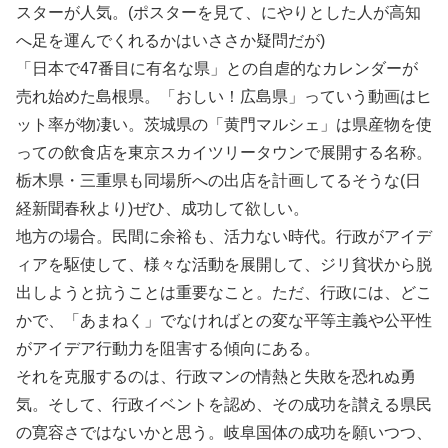
スターが人気。(ポスターを見て、にやりとした人が高知
へ足を運んでくれるかはいささか疑問だが)
「日本で47番目に有名な県」との自虐的なカレンダーが
売れ始めた島根県。「おしい！広島県」っていう動画はヒ
ット率が物凄い。茨城県の「黄門マルシェ」は県産物を使
っての飲食店を東京スカイツリータウンで展開する名称。
栃木県・三重県も同場所への出店を計画してるそうな(日
経新聞春秋より)ぜひ、成功して欲しい。
地方の場合。民間に余裕も、活力ない時代。行政がアイデ
ィアを駆使して、様々な活動を展開して、ジリ貧状から脱
出しようと抗うことは重要なこと。ただ、行政には、どこ
かで、「あまねく」でなければとの変な平等主義や公平性
がアイデア行動力を阻害する傾向にある。
それを克服するのは、行政マンの情熱と失敗を恐れぬ勇
気。そして、行政イベントを認め、その成功を讃える県民
の寛容さではないかと思う。岐阜国体の成功を願いつつ、