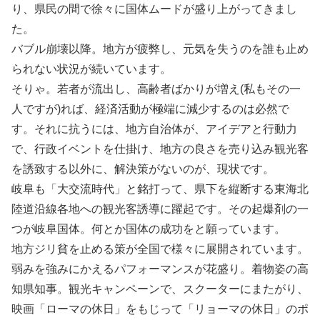
り、県民の間で徐々に国体ムードが盛り上がってきまし
た。
バブル崩壊以降。地方が疲弊し、元気を失うのを誰も止め
られない状況が続いています。
そりゃ。若者が流出し、高齢者ばかりが増え(私もその一
人ですが)れば、経済活動が極端に減少するのは必然で
す。それに抗うには、地方自治体が、アイデアと行動力
で、行政イベントを仕掛け、地方の良さを売り込み観光客
を誘致する以外に、解決策がないのが、現状です。
岐阜も「大交流時代」と銘打って、県下を縦断する東海北
陸道沿線各地への観光客誘導に躍起です。その起爆剤の一
つが岐阜国体。何とか国体の成功をと願っています。
地方ジリ貧を止める策が全国で様々に展開されています。
弱みを強みにかえるパフォーマンスが花盛り。着物姿の高
知県知事。観光キャンペーンで、スクーターにまたがり、
映画「ローマの休日」をもじって「リョーマの休日」のポ