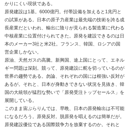
かりにくい現状である。
原発建設は1基。6000億円。付帯設備を加えると1兆円と
の試算がある。日本の原子力産業は最先端の技術を誇る成
長産業だといわれ、輸出に陰りが見られる製造業に代わる
中核産業に位置付けられてきた。原発を建設できるのは日
本のメーカー3社と米2社。フランス、韓国、ロシアの国
営企業しかない。
原油、天然ガスの高騰。新興国、途上国にとって、エネル
ギー問題は深刻。競って、原発建設に舵を切っているのが
世界の趨勢である。勿論、それぞれの国には根強い反対が
あるが。それと、日本が身動きできない状況を見抜き、韓
国の大統領が猛烈な勢いで「原発受注トップセールス」を
展開している。
このまま宙ぶらりんでは、早晩、日本の原発輸出は不可能
になるだろう。原発反対。脱原発を唱えるのは簡単だが。
原発建設優位である国際競争力を放棄するのか。それと