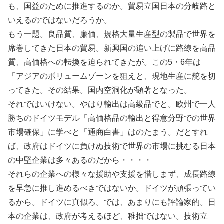
も、国益のために推進するのか。貿易立国日本の分岐路と
いえるのではないだろうか。
もう一題。良品質、廉価、規格大量生産型の製品で世界を
席巻してきた日本の貿易。新興国の追い上げに路線を高品
質、高価格への転換を迫られてきたが。この5・6年は
「アジアのボリュームゾーンを狙えと、現地生産に舵を切
ってきた。その結果。国内空洞化が顕著となった。
それではいけない。やはり輸出は高級品でと。欧州で一人
勝ちのドイツモデル「高価格品の輸出と得意分野での世界
市場確保」に学べと「通商白書」はのたまう。だとすれ
ば、政府はドイツに負けぬ技術で世界の市場に挑むる日本
の中堅企業は多々あるのだから・・・・
それらの企業への様々な援助や支援を惜しまず、成長路線
を早急に推し進めるべきではないか。ドイツが頑張ってい
るから。ドイツに真似ろ。では、あまりにも評論家的。日
本の企業は、政府が考えるほど、稚拙ではない。技術立