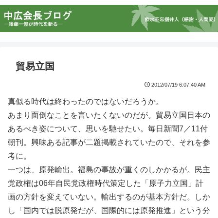
貿易立国
2012/07/19 6:07:40 AM
真似る時代は終わったのではないだろうか。
あまり面倒なことを言いたくないのだが。貿易立国日本の
あるべき姿について、思いを馳せたい。毎日新聞7／11付
朝刊。興味ある記事が二題掲載されていたので、それを参
考に。
一つは、原発輸出。福島の事故が重くのしかかるが。民主
党政権は06年自民党政権時代策定した「原子力立国」計
画の方針を変えていない。輸出するのが基本方針だ。しか
し「国内では脱原発だが、国際的には原発推進」という分