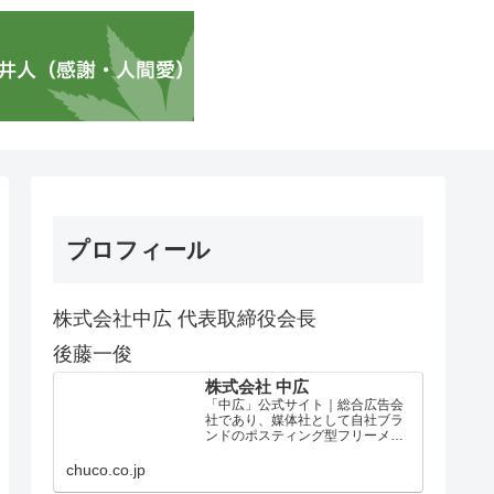
プロフィール
株式会社中広 代表取締役会長
後藤一俊
株式会社 中広
「中広」公式サイト｜総合広告会
社であり、媒体社として自社ブラ
ンドのポスティング型フリーメデ
ィア、ハッピーメディア®『地域み
っちゃく生活情報誌®』を全国で
chuco.co.jp
1100万部以上展開しています。