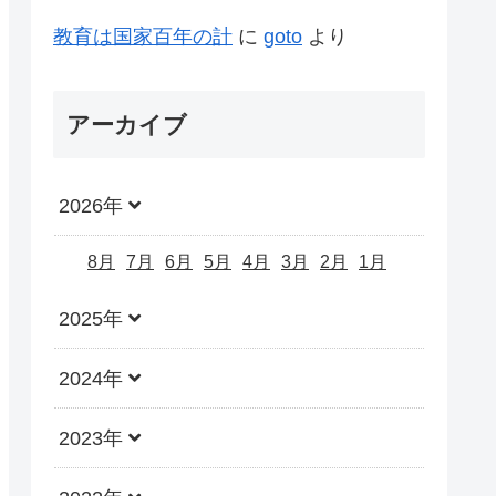
教育は国家百年の計
に
goto
より
アーカイブ
2026年
8月
7月
6月
5月
4月
3月
2月
1月
2025年
2024年
2023年