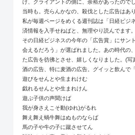
け、クライアントの側に、余裕があったので
当時も。売らんかなの、殺伐とした広告はあ
私が毎週ページをめくる週刊誌は「日経ビジ
済情報を入手せねばと、無理やり読んでます
その日経ビジネスの今年の「広告賞」にサント
会えるだろう」が選ばれました。あの時代の
た広告を彷彿とさせ、嬉しくなりました。(写
酒の広告、特に麦酒の広告。グイッと飲んで
遊びをせんとや生まれけむ
戯れるせんとや生まれけん
遊ぶ子供の声聞けば
我が身さえこそ動(ゆれ)がるれ
舞え舞え蝸牛舞はぬものならば
馬の子や牛の子に蹴させてん