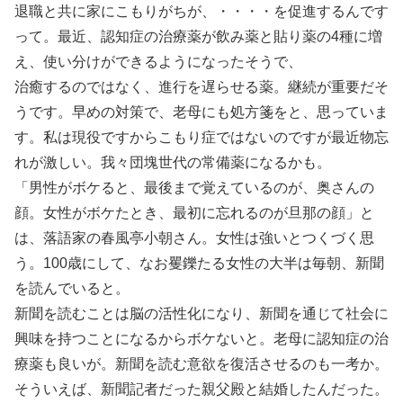
退職と共に家にこもりがちが、・・・・を促進するんです
って。最近、認知症の治療薬が飲み薬と貼り薬の4種に増
え、使い分けができるようになったそうで、
治癒するのではなく、進行を遅らせる薬。継続が重要だそ
うです。早めの対策で、老母にも処方箋をと、思っていま
す。私は現役ですからこもり症ではないのですが最近物忘
れが激しい。我々団塊世代の常備薬になるかも。
「男性がボケると、最後まで覚えているのが、奥さんの
顔。女性がボケたとき、最初に忘れるのが旦那の顔」と
は、落語家の春風亭小朝さん。女性は強いとつくづく思
う。100歳にして、なお矍鑠たる女性の大半は毎朝、新聞
を読んでいると。
新聞を読むことは脳の活性化になり、新聞を通じて社会に
興味を持つことになるからボケないと。老母に認知症の治
療薬も良いが。新聞を読む意欲を復活させるのも一考か。
そういえば、新聞記者だった親父殿と結婚したんだった。