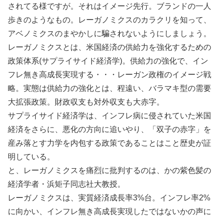
されてる様ですが。それはイメージ先行。ブランドの一人
歩きのようなもの。レーガノミクスのカラクリを知って、
アベノミクスのまやかしに騙されないようにしましょう。
レーガノミクスとは、米国経済の供給力を強化するための
政策体系(サプライサイド経済学)。供給力の強化で、イン
フレ無き高成長実現する・・・レーガン政権のイメージ戦
略。実態は供給力の強化とは、程遠い、バラマキ型の需要
大拡張政策。財政収支も対外収支も大赤字。
サプライサイド経済学は、インフレ病に侵されていた米国
経済をさらに、悪化の方向に追いやり、「双子の赤字」を
産み落とす力学を内包する政策であることはこと歴史が証
明している。
と、レーガノミクスを痛烈に批判するのは、かの紫色髪の
経済学者・浜矩子同志社大教授。
レーガノミクスは、実質経済成長率3%台。インフレ率2%
に向かい、インフレ無き高成長実現したではないかの声に