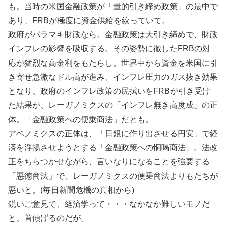
も。当時の米国金融政策が「量的引き締め政策」の最中で
あり、FRBが極度に資金供給を絞っていて。
政府がバラマキ財政なら。金融政策は大引き締めで、財政
インフレの影響を吸収する。その姿勢に徹したFRBの対
応が猛烈な高金利をもたらし。世界中から資金を米国に引
き寄せ急激なドル高が進み、インフレ圧力のガス抜き効果
となり、政府のインフレ政策の尻拭いをFRBが引き受け
た結果が、レーガノミクスの「インフレ無き高度成」の正
体。「金融政策への便乗商法」だとも。
アベノミクスの正体は、「日銀に作り出させる円安」で経
済を浮揚させようとする「金融政策への恫喝商法」。法改
正をちらつかせながら、言いなりになることを強要する
「悪徳商法」で、レーガノミクスの便乗商法よりもたちが
悪いと。(毎日新聞危機の真相から)
鋭いご意見で、経済学って・・・なかなか難しいモノだ
と、首傾げるのだが。