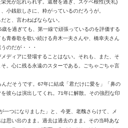
栄光が忘れられず。還暦を過ぎ、スケベ根性(失礼)
と、小銭欲しさに、粋がっているのだろうが。
らだと、言わねばならない。
5歳を過ぎても、第一線で頑張っているのを評価する
ても青春歌を歌い続ける舟木一夫さんや、橋幸夫さん
思うのだが・・・
びメディアに登場することはない。それも、また、そ
こそ。心に残る永遠のスターである。ごちゃごちゃ言
るんだそうです。67年に結成「君だけに愛を」「鼻の
を彼らは演出してくれ。71年に解散。その強烈な印
ちが一つになりました」と、今更、老醜さらけて、メ
出は思い出のまま。過去は過去のまま。その当時あな