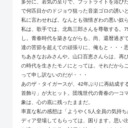
多分に、若気の至りで、フットライトを浴びた
で何匹目かのドジョウ狙った音楽ゴロの誘い
私に言わせれば。なんとも強情ぎわの悪い奴
私は、歌手では、北島三郎さんを尊敬する。7
し。青春時代を築きながらも、尚、還暦過ぎ
達の苦節を超えての頑張りに、俺もと・・・
ちあきなおみさんや。山口百恵さんらは、再
の時代を生きたモノにとっては。それだから
って申し訳ないのだが・・・
あのザ・タイガースが、42年ぶりに再結成す
首飾り」が大ヒット。団塊世代の青春の一コマ
象は、心の底に残ったままだ。
率直な私の感想は「ようやく5人全員の気持
ディア登場してもらっては、困ります。思い