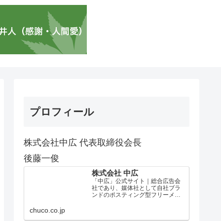
プロフィール
株式会社中広 代表取締役会長
後藤一俊
株式会社 中広
「中広」公式サイト｜総合広告会
社であり、媒体社として自社ブラ
ンドのポスティング型フリーメデ
ィア、ハッピーメディア®『地域み
っちゃく生活情報誌®』を全国で
chuco.co.jp
1100万部以上展開しています。