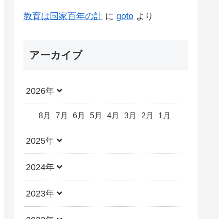
教育は国家百年の計
に
goto
より
アーカイブ
2026年
8月
7月
6月
5月
4月
3月
2月
1月
2025年
2024年
2023年