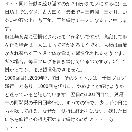
ず・・同じ行動を繰り返すのか？何かをモノにするには三
日坊主ではダメ。古人曰く「最低でも三週間、三ヶ月。い
やいや石の上にも三年。三年続けてモノになる」と申しま
す。
癖は無意識に習慣化されたモノが多いですが。意識して癖
を作る場合は、人によって差があるようです。大概は血液
が入れ替わる三ヶ月で体が覚えて習慣化されるそうです。
私の場合。毎日ブログを書き続けているのですが。5年半
掛かっても、まだ習慣化できません。
1000回目は2010年7月7日。そのタイトルは「千日ブログ
満行」とあり。1000回を切りに。やめようか続けようか
と迷っていると記しています。翌日の1001回目で、延暦
寺の阿闍梨の千日回峰行は。すべての行で、少しずつ日に
ちを残して終る。なぜか。修行に終わりはない。残した日
にちを修行と心得え死ぬまで続けるのだと・・・あ
り・・・