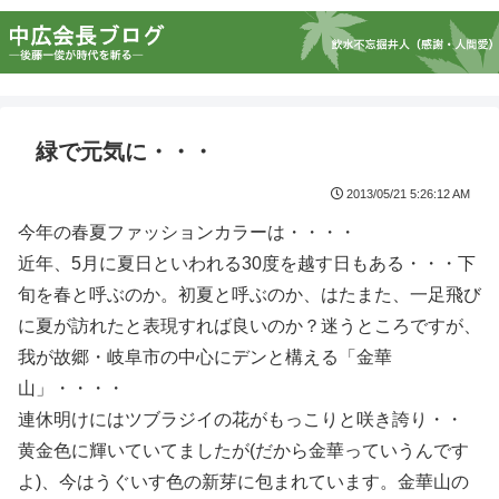
緑で元気に・・・
2013/05/21 5:26:12 AM
今年の春夏ファッションカラーは・・・・
近年、5月に夏日といわれる30度を越す日もある・・・下
旬を春と呼ぶのか。初夏と呼ぶのか、はたまた、一足飛び
に夏が訪れたと表現すれば良いのか？迷うところですが、
我が故郷・岐阜市の中心にデンと構える「金華
山」・・・・
連休明けにはツブラジイの花がもっこりと咲き誇り・・
黄金色に輝いていてましたが(だから金華っていうんです
よ)、今はうぐいす色の新芽に包まれています。金華山の