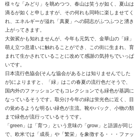
様々な「みどり」を眺めつつ、春山は笑うが如く、夏山は
滴るが如くと申しますが、その何れも同時に楽しませてく
れ、エネルギーが溢れ「真夏」への闘志がふつふつと湧き
上がってきます。
大袈裟かも知れませんが、今年も元気で、金華山の「緑」
萌え立つ息遣いに触れることができ、この街に生まれ、育
まれて生かされていることに改めて感謝の気持ちでいっぱ
いです。
日本流行色協会(そんな協会があるとは知りませんでした
が)によりますと、「緑」はこの春夏の流行色だそうで、
国内外のファッションでもコレクションでも緑色が基調に
なっているそうです。取分け今年の緑は蛍光色に近く、目
の覚めるような明るい緑色が主流。靴やバック、小物の類
まで緑色が流行っているそうです。
「green」は「育つ」という意味の「grow」と語源が同じ
で、欧米では「成長」や「繁栄」を象徴する・・・ファッ