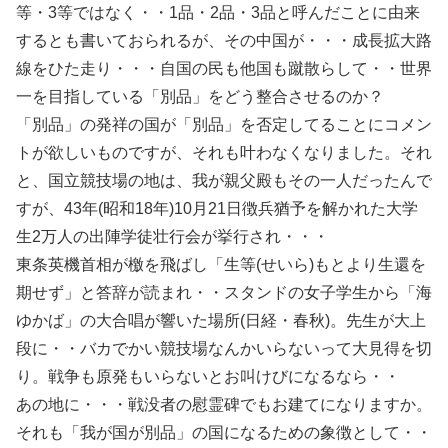
等・3等ではなく・・1品・2品・3品と呼んだことに由来
するとも書いておられるが、その中国が・・・成長拡大路
線をひた走り・・・自国の民も他国も蹴散らして・・世界
一を目指している「別品」をどう整合させるのか？
「別品」の発祥の国が「別品」を否定してることにコメン
トが欲しいものですが、それも叶わなくなりました。それ
と、国立競技場の地は、我が親父殿もその一人だったんで
すが、43年(昭和18年)10月21日徴兵猶予を解かれた大学
生2万人の出陣学徒壮行会が挙行され・・・
東条英機首相が檄を飛ばし「生等(せいら)もとより生還を
期せず」と答辞が読まれ・・スタンドの女子学生から「海
ゆかば」の大合唱が響いた場所(日経・春秋)。先生が大上
段に・・バカでかい競技場なんかいらないって大見得を切
り。戦争も原発もいらないとお叫けびになるなら・・
あの地に・・・戦没者の慰霊碑でもお建てになりますか。
それも「我が国が別品」の国になるための象徴として・・