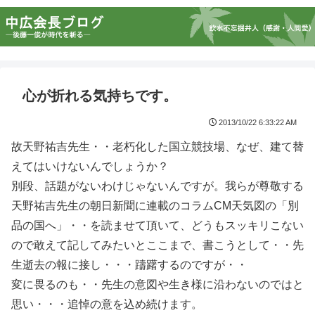
心が折れる気持ちです。
2013/10/22 6:33:22 AM
故天野祐吉先生・・老朽化した国立競技場、なぜ、建て替
えてはいけないんでしょうか？
別段、話題がないわけじゃないんですが。我らが尊敬する
天野祐吉先生の朝日新聞に連載のコラムCM天気図の「別
品の国へ」・・を読ませて頂いて、どうもスッキリこない
ので敢えて記してみたいとここまで、書こうとして・・先
生逝去の報に接し・・・躊躇するのですが・・
変に畏るのも・・先生の意図や生き様に沿わないのではと
思い・・・追悼の意を込め続けます。