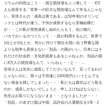
コラムの内容はこう・・国立競技場をぶっ壊して・・8万
人も収容する「世界一の巨大な競技場なんて作るんじゃな
い。安倍さんの「成長は善である」は50年前のオリンピ
ックとは時代が違う。子供が成長するなら至極結構だ
が・・この私が突然成長し始めたらもう、化け物だ。
バカでかいものつくたって・・誰が利用するんだ。世界で
1位とか2位とか、何かに付けて順位を競い合う野暮な国
よりも戦争も原発もない「別品」の国がいい。日本にはそ
れだけの社会的・文化的資産もあるじゃねぇか。別品の国
に8万人の競技場なんて、いらねぇ・・と・・…
安倍さんは先生に成長してくださいなんて、言ってるわけ
じゃないのに。我々は子供達に1000兆円というとんでも
ない借金を残してしまった・・・私たちは責任はどう取る
のか。成長しかないでしょうと、申し上げねばならない。
先生はお取りにならないまま・・となりましたが・・・
「別品」の名ずけ親は中国。品評会の入選順位を1等・2