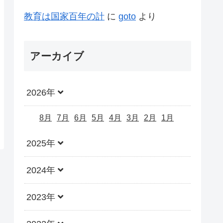
教育は国家百年の計
に
goto
より
アーカイブ
2026年
8月
7月
6月
5月
4月
3月
2月
1月
2025年
2024年
2023年