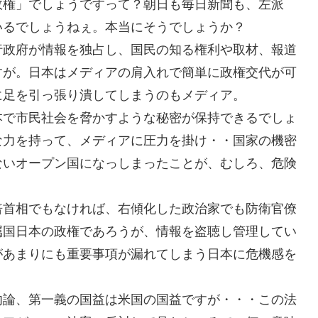
政権」でしょうですって？朝日も毎日新聞も、左派
いるでしょうねぇ。本当にそうでしょうか？
行政府が情報を独占し、国民の知る権利や取材、報道
すが。日本はメディアの肩入れで簡単に政権交代が可
に足を引っ張り潰してしまうのもメディア。
本で市民社会を脅かすような秘密が保持できるでしょ
な力を持って、メディアに圧力を掛け・・国家の機密
ないオープン国になっしまったことが、むしろ、危険
倍首相でもなければ、右傾化した政治家でも防衛官僚
属国日本の政権であろうが、情報を盗聴し管理してい
があまりにも重要事項が漏れてしまう日本に危機感を
勿論、第一義の国益は米国の国益ですが・・・この法