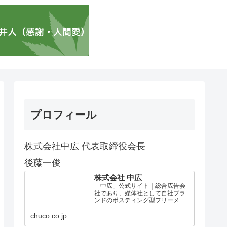
プロフィール
株式会社中広 代表取締役会長
後藤一俊
株式会社 中広
「中広」公式サイト｜総合広告会
社であり、媒体社として自社ブラ
ンドのポスティング型フリーメデ
ィア、ハッピーメディア®『地域み
っちゃく生活情報誌®』を全国で
chuco.co.jp
1100万部以上展開しています。