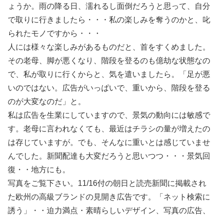
ょうか。雨の降る日、濡れるし面倒だろうと思って、自分
で取りに行きましたら・・・私の楽しみを奪うのかと、叱
られたモノですから・・・
人には様々な楽しみがあるものだと、首をすくめました。
その老母、脚が悪くなり、階段を登るのも億劫な状態なの
で、私が取りに行くからと、気を遣いましたら。「足が悪
いのではない。広告がいっぱいで、重いから、階段を登る
のが大変なのだ」と。
私は広告を生業にしていますので、景気の動向には敏感で
す。老母に言われなくても、最近はチラシの量が増えたの
は存じていますが。でも、そんなに重いとは感じていませ
んでした。新聞配達も大変だろうと思いつつ・・・景気回
復・・地方にも。
写真をご覧下さい。11/16付の朝日と読売新聞に掲載され
た欧州の高級ブランドの見開き広告です。「ネット検索に
誘う」・・迫力満点・素晴らしいデザイン、写真の広告、