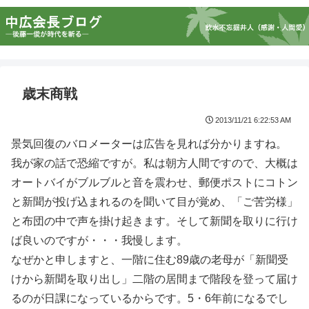
歳末商戦
2013/11/21 6:22:53 AM
景気回復のバロメーターは広告を見れば分かりますね。
我が家の話で恐縮ですが。私は朝方人間ですので、大概は
オートバイがブルブルと音を震わせ、郵便ポストにコトン
と新聞が投げ込まれるのを聞いて目が覚め、「ご苦労様」
と布団の中で声を掛け起きます。そして新聞を取りに行け
ば良いのですが・・・我慢します。
なぜかと申しますと、一階に住む89歳の老母が「新聞受
けから新聞を取り出し」二階の居間まで階段を登って届け
るのが日課になっているからです。5・6年前になるでし