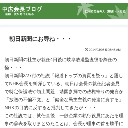
朝日新聞にお尋ね・・・
2014/03/03 5:05:45 AM
朝日新聞の社主が就任4日後に岐阜放送監査役を辞任の
怪・・・
朝日新聞2/27付の社説「報道トップの資質を疑う」と題し
てNHK会長を糾弾している。朝日は会長の就任記者会見
で特定保護法や領土問題、靖国参拝での政権寄りの発言が
「放送の不偏不党」と「健全な民主主義の発達に資する」
NHKの目的に反すると批判してきたが・・・
この社説では、就任直後、一般企業の執行役員にあたる理
事の辞表を取りまとめたことは、会長が理事の首を勝手に