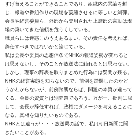
すげ替えることができることであり、組織内の異論を封
じ、報道や番組作りの現場を萎縮させるに等しいと糾弾。
会長や経営委員ら、外部から登用された上層部の言動は現
場の築いてきた信頼を危うくしている。
職員らには迷惑このうえあるまい。その責任を考えれば、
辞任すべきではないかと論じている。
私は会長や委員の思想信条でNHKの報道姿勢が変わると
は思えないし、そのことが放送法に触れるとは思わない。
しかし、理事の辞表を取りまとめた行為には疑問が残る。
NHKの経営実態を知らないので、前例を踏襲したのかど
うかわからないが、前例踏襲ならば、問題の本質が違って
くる。会長の資質とは別問題であろう。万が一、批判に屈
して、会長が辞任すれば、政権にダメージを与えることに
なる。真相を知りたいものである。
NHKとは違うが・・・放送局の話で、私は朝日新聞に聞
きたいことがある。