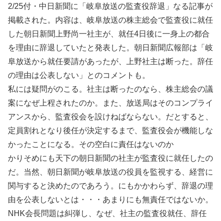
2/25付・中日新聞に「岐阜放送の監査役辞退」なる記事が
掲載された。内容は、岐阜放送の株主総会で監査役に就任
した朝日新聞上野尚一社主が、就任4日後に一身上の都合
を理由に辞退していたと発表した。朝日新聞広報部は「岐
阜放送から就任要請があったが、上野社主は断った。辞任
の理由は公表しない」とのコメントも。
私には疑問がのこる。社主は断ったのなら、株主総会の議
案になぜ上程されたのか。また、放送局はそのコンプライ
アンスから、監査役会を設けねばならない。だとすると、
定員割れとなり後任が決定するまで、監査役会が機能しな
かったことになる。その空白に責任はないのか
かりそめにも天下の朝日新聞の社主が監査役に就任したの
だ。当然、朝日新聞が岐阜放送の役員を監視する、経営に
関与すると決めたのであろう。にもかかわらず、辞退の理
由を公表しないとは・・・あまりにも無責任ではないか。
NHK会長問題は糾弾し、なぜ、社主の監査役就任、辞任