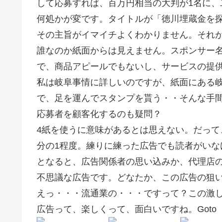
して応募すれば、百万円相当の大判が1名に、
何処かが変です。タイトルが「徳川埋蔵金を
その主旨がイマイチよくわかりません。それ
誰なのか紙面からは見えません。スポンサー
で、商品アピールでもないし、サービスの提
私は岐阜事情に詳しいのですが、紙面にある
で、足を運んでスタンプを貰う・・そんな手
応募者を顧客化するのも疑問？
4紙を使うに意味があるとは思えない。だって
分の1程度。練りに練った広告でも読者がい
となると、広告関係者の思い込みか、代理店
不思議な広告です。どなたか、この広告の狙
えっ・・・流通業の・・・ですって？この激
広告って、楽しくって、面白いですね。Goto