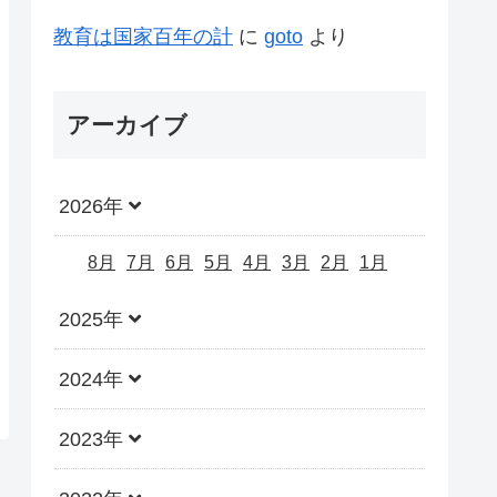
教育は国家百年の計
に
goto
より
アーカイブ
2026年
8月
7月
6月
5月
4月
3月
2月
1月
2025年
2024年
2023年