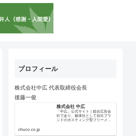
プロフィール
株式会社中広 代表取締役会長
後藤一俊
株式会社 中広
「中広」公式サイト｜総合広告会
社であり、媒体社として自社ブラ
ンドのポスティング型フリーメデ
ィア、ハッピーメディア®『地域み
っちゃく生活情報誌®』を全国で
chuco.co.jp
1100万部以上展開しています。