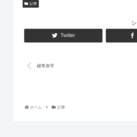
記事
シ
Twitter
経常赤字
ホーム
記事