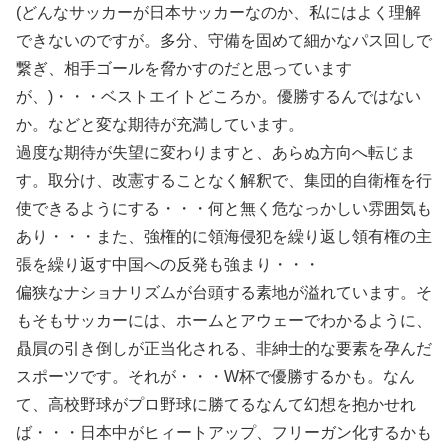
(どんなサッカーが日本サッカーなのか、私にはよく理解
できないのですが。多分、守備を固めて細かなパス回しで
繋ぎ、相手ゴールを脅かすのだと思っています
が、)・・・ベストエイトどころか。優勝するんではない
か。などと変な期待が充満しています。
過度な期待が失望に変わりますと、あらぬ方向へ転じま
す。取分け、改憲することなく解釈で、集団的自衛権を行
使できるようにする・・・何と無く危なっかしい雰囲気も
あり・・・また、強権的に領海侵犯を繰り返し領有権の主
張を繰り返す中国への反発も強まり・・・
偏狭なナショナリズムが台頭する素地が溢れています。そ
もそもサッカーには、ホームとアウェーでわかるように、
贔屓の引き倒しが正当化される、非紳士的な要素を孕んだ
スポーツです。それが・・・W杯で優勝するかも。なん
て、高校野球がプロ野球に勝てるなんて幻想を抱かせれ
ば・・・日本中がヒィートアップ、フリーガン化するかも