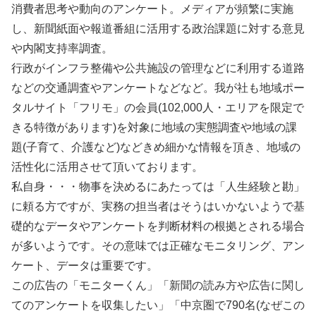
消費者思考や動向のアンケート。メディアが頻繁に実施
し、新聞紙面や報道番組に活用する政治課題に対する意見
や内閣支持率調査。
行政がインフラ整備や公共施設の管理などに利用する道路
などの交通調査やアンケートなどなど。我が社も地域ポー
タルサイト「フリモ」の会員(102,000人・エリアを限定で
きる特徴があります)を対象に地域の実態調査や地域の課
題(子育て、介護など)などきめ細かな情報を頂き、地域の
活性化に活用させて頂いております。
私自身・・・物事を決めるにあたっては「人生経験と勘」
に頼る方ですが、実務の担当者はそうはいかないようで基
礎的なデータやアンケートを判断材料の根拠とされる場合
が多いようです。その意味では正確なモニタリング、アン
ケート、データは重要です。
この広告の「モニターくん」「新聞の読み方や広告に関し
てのアンケートを収集したい」「中京圏で790名(なぜこの