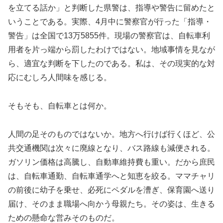
を立てる話か」と判断した県警は、指導や警告に留めたと
いうことである。実際、4月中に警察官が行った「指導・
警告」は全国で13万5855件。現場の警察官は、自転車利
用者を片っ端から罰したわけではない。地域事情を見なが
ら、適宜な判断を下したのである。私は、その現実的な対
応にむしろ人間味を感じる。
そもそも、自転車とは何か。
人間の足そのものではないか。地方へ行けば行くほど、公
共交通機関は次々に廃線となり、バス路線も減便される。
ガソリン価格は高騰し、自動車維持費も重い。だから庶民
は、自転車通勤、自転車通学へと知恵を絞る。ママチャリ
の前後に幼子を乗せ、必死にペダルを漕ぎ、保育園へ送り
届け、そのまま職場へ向かう母親たち。その姿は、生きる
ための懸命な営みそのものだ。