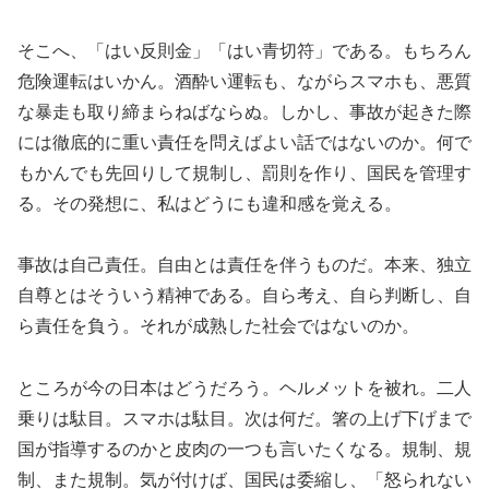
そこへ、「はい反則金」「はい青切符」である。もちろん
危険運転はいかん。酒酔い運転も、ながらスマホも、悪質
な暴走も取り締まらねばならぬ。しかし、事故が起きた際
には徹底的に重い責任を問えばよい話ではないのか。何で
もかんでも先回りして規制し、罰則を作り、国民を管理す
る。その発想に、私はどうにも違和感を覚える。
事故は自己責任。自由とは責任を伴うものだ。本来、独立
自尊とはそういう精神である。自ら考え、自ら判断し、自
ら責任を負う。それが成熟した社会ではないのか。
ところが今の日本はどうだろう。ヘルメットを被れ。二人
乗りは駄目。スマホは駄目。次は何だ。箸の上げ下げまで
国が指導するのかと皮肉の一つも言いたくなる。規制、規
制、また規制。気が付けば、国民は委縮し、「怒られない