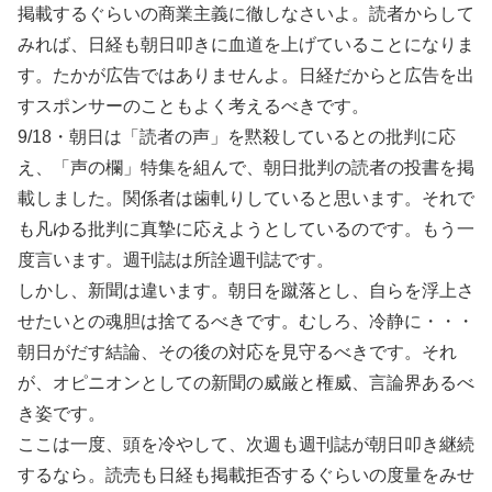
掲載するぐらいの商業主義に徹しなさいよ。読者からして
みれば、日経も朝日叩きに血道を上げていることになりま
す。たかが広告ではありませんよ。日経だからと広告を出
すスポンサーのこともよく考えるべきです。
9/18・朝日は「読者の声」を黙殺しているとの批判に応
え、「声の欄」特集を組んで、朝日批判の読者の投書を掲
載しました。関係者は歯軋りしていると思います。それで
も凡ゆる批判に真摯に応えようとしているのです。もう一
度言います。週刊誌は所詮週刊誌です。
しかし、新聞は違います。朝日を蹴落とし、自らを浮上さ
せたいとの魂胆は捨てるべきです。むしろ、冷静に・・・
朝日がだす結論、その後の対応を見守るべきです。それ
が、オピニオンとしての新聞の威厳と権威、言論界あるべ
き姿です。
ここは一度、頭を冷やして、次週も週刊誌が朝日叩き継続
するなら。読売も日経も掲載拒否するぐらいの度量をみせ