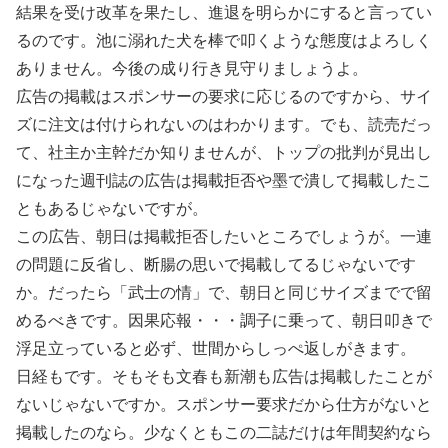
結果を受け改革を果たし、進退を明らかにすると言ってい
るのです。池に溺れた犬を棒で叩くような態度はよろしく
ありません。今後の成り行き見守りましょうよ。
広告の掲載はスポンサーの要求に応じるのですから、サイ
ズに注文は付けられないのはわかります。でも、読売だっ
て、社主か主幹だか知りませんが、トップの批判が見出し
になった週刊誌の広告は掲載拒否や墨で潰して掲載したこ
ともあるじゃないですが。
この広告、朝日は掲載拒否したいところでしょうが。一連
の問題に反省し、断腸の思いで掲載してるじゃないです
か。だったら「武士の情」で、朝日と同じサイズまでで留
めるべきです。因果応報・・・調子に乗って、朝日叩きで
浮足立っていると必ず、世間からしっぺ返しがきます。
日経もです。そもそも文春も新潮も広告は掲載したことが
ないじゃないですか。スポンサー要求だから仕方がないと
掲載したのなら。少なくともこの二誌だけは年間契約なら