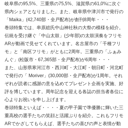
岐阜県の95,5%、三重県の75,5%、滋賀県の61,0%に次ぐ
県内シェアとなりました。また、岐阜県中津川市で発行の
「Maika」(42,740部・全戸配布)が創刊8周年・・・
巻頭特集では、串原総氏中山神社秋の大祭の模様を紹介。
伝統を受け継ぐ「中山太鼓」(少年部)の太鼓演奏をフリモ
ARが動画で見せてくれています。名古屋市の「千種フリ
モ」と「南区フリモ」がともに2周年。三重県の「ふぁみ
んぐ」(松阪市・67,365部・全戸配布)が6周年・・・
また、山形県寒河江市・西川町・大江町・朝日町・河北町
で発行の「 Moriver」(30,000部・全戸配布)が1周年。それ
ぞれが読者に感謝の意を込めてプレゼント企画を実施、好
評を博しています。周年記念を迎える各誌の担当者各位に
心よりお祝いを申し上げます。
巻頭特集といえば・・・・夏の甲子園で準優勝に輝いた三
重高校の選手たちの笑顔と活躍ぶりを紹介。これもフリモ
ARでかざしてもらえば、選手たちの喜びの声と表情が動