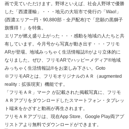
画で見ていただけます。野球といえば、社会人野球で優勝
した「西濃運輸」・・・地元の大垣市で発行の「Wao!」
(西濃エリア一円・90,880部・全戸配布)で「悲願の黒獅子
旗獲得！」を特集。
エリアが燃え盛り上がった・・・感動を地域の人たちと共
有しています。今月号から写真が動き出す・・・フリモ
ARが登場。地域みっちゃく生活情報誌®がより立体的に
なりました。ぜひ、フリモARでハッピーメディア®地域
みっちゃく生活情報誌®をお楽しみ下さい。Goto
※フリモARとは、フリモオリジナルのＡＲ（augmented
reality：拡張現実）機能です。
「フリモＡＲ」マーク が記載された掲載写真に、フリモ
ＡＲアプリをダウンロードしたスマートフォン・タブレッ
ト端末をかざすと動画が再生されます。
フリモＡＲアプリは、現在App Store、Google Play両アプ
リストアより無料でダウンロードができます。