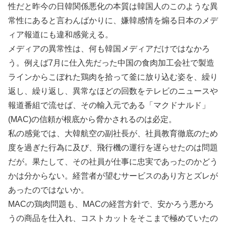
性だと昨今の日韓関係悪化の本質は韓国人のこのような異
常性にあると言わんばかりに、嫌韓感情を煽る日本のメデ
ィア報道にも違和感覚える。
メディアの異常性は、何も韓国メディアだけではなかろ
う。例えば7月に仕入先だった中国の食肉加工会社で製造
ラインからこぼれた鶏肉を拾って釜に放り込む姿を、繰り
返し、繰り返し、異常なほどの回数をテレビのニュースや
報道番組で流せば、その輸入元である「マクドナルド」
(MAC)の信頼が根底から脅かされるのは必定。
私の感覚では、大韓航空の副社長が、社員教育徹底のため
度を過ぎた行為に及び、飛行機の運行を遅らせたのは問題
だが。果たして、その社員が仕事に忠実であったのかどう
かは分からない。経営者が望むサービスのあり方とズレが
あったのではないか。
MACの鶏肉問題も、MACの経営方針で、安かろう悪かろ
うの商品を仕入れ、コストカットをそこまで極めていたの