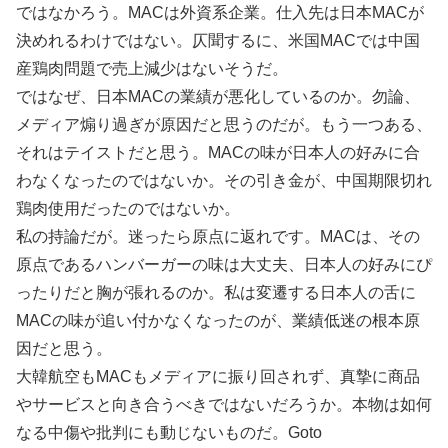
ではなかろう。MACは外資系企業。仕入先は日本MACが
決めれるわけではない。仄聞するに、米国MACでは中国
産鶏肉問題で売上減少はないそうだ。
ではなぜ、日本MACの業績が悪化しているのか。勿論、
メディア煽り過ぎが原因だと思うのだが。もう一つある、
それはテイストだと思う。MACの味が日本人の好みに合
わなくなったのではないか。その引き金が、中国期限切れ
鶏肉使用だったのではないか。
私の持論だが。迷ったら原点に返れです。MACは、その
原点であるハンバーガーの味は大丈夫、日本人の好みにぴ
ったりだと胸が張れるのか。私は変遷する日本人の舌に
MACの味が追い付かなくなったのが、業績低迷の根本原
因だと思う。
大韓航空もMACもメディアに振り回されず、真摯に商品
やサービスと向き合うべきではないだろうか。本物は如何
なる中傷や批判にも動じないものだ。Goto