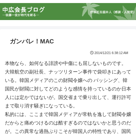
ガンバレ！MAC
2014/12/21 6:38:12 AM
本物なら、如何なる誹謗や中傷にも屈しないものです。
大韓航空の副社長、ナッツリターン事件で袋叩きにあって
いる。韓国メディアのこの財閥令嬢への バッシング、韓
国民が財閥に対してどのような感情を持っているのか日本
人には定かではないが。国交省まで乗り出して、運行許可
まで取り消す騒ぎになっている。
私的には、ここまで韓国メディアが常軌を逸して財閥令嬢
だからと痛めつけるのは酷すぎるのではないかと思うのだ
が。この異常な過熱ぶりこそが韓国人の特性であり、国民