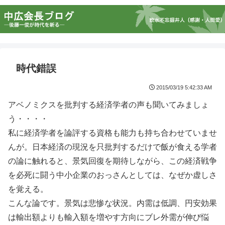
時代錯誤
2015/03/19 5:42:33 AM
アベノミクスを批判する経済学者の声も聞いてみましょ
う・・・・
私に経済学者を論評する資格も能力も持ち合わせていませ
んが。日本経済の現況を只批判するだけで飯が食える学者
の論に触れると、景気回復を期待しながら、この経済戦争
を必死に闘う中小企業のおっさんとしては、なぜか虚しさ
を覚える。
こんな論です。景気は悲惨な状況。内需は低調、円安効果
は輸出額よりも輸入額を増やす方向にブレ外需が伸び悩