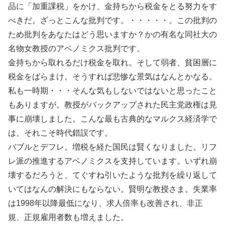
品に「加重課税」をかけ、金持ちから税金をとる努力をす
べきだ。ざっとこんな批判です。・・・・・。この批判の
ため批判をあなたはどう思いますか？かの有名な同社大の
名物女教授のアベノミクス批判です。
金持ちから取れるだけ税金を取れ。そして弱者、貧困層に
税金をばらまけ。そうすれば悲惨な景気はなんとかなる。
私も一時期・・・そんな気もしないではないと思ったこと
もありますが。教授がバックアップされた民主党政権は見
事に崩壊しました。こんな最も古典的なマルクス経済学で
は、それこそ時代錯誤です。
バブルとデフレ。増税を経た国民は賢くなりました。リフ
レ派の推進するアベノミクスを支持しています。いずれ崩
壊するだろうと、てぐすね引いたような批判を繰り返して
いてはなんの解決にもならない。賢明な教授さま。失業率
は1998年以降最低になり、求人倍率も改善され、非正
規、正規雇用者数も増えました。