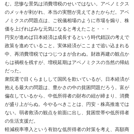
む。悲惨な景気は消費増税のせいではない。アベノミクス
のメッキが剥がれ、本当の実態が見えてきたからだ。アベ
ノミクスの問題点は、ご祝儀相場のように市場を煽り、株
価を上げればみな元気になると考えたこと・・・
円安が進めば日本経済は成長するという時代錯誤の考えで
政策を進めていること。実体経済がここまで追い込まれる
中、再消費増税ではつじつまが合わぬ。財政再建の観点か
らは禍根を残すが、増税延期はアベノミクスの当然の帰結
だった。
衆院選で目くらましして国民を欺いているが。日本経済が
抱える最大の問題は、豊かさの中の貧困問題だろう。富が
偏在しているから、中低所得者の財布の紐が締まり、消費
が盛り上がらぬ。今やるべきことは、円安・株高推進では
ない。弱者救済の観点を前面に出し、貧困世帯や低所得者
の生活支援だ。
軽減税率導入という有効な低所得者の対策を考え、高額商