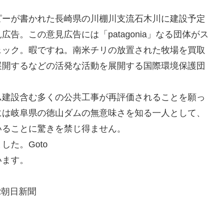
ピーが書かれた長崎県の川棚川支流石木川に建設予定
告。この意見広告には「patagonia」なる団体がス
ェック。暇ですね。南米チリの放置された牧場を買取
展開するなどの活発な活動を展開する国際環境保護団
ム建設含む多くの公共工事が再評価されることを願っ
には岐阜県の徳山ダムの無意味さを知る一人として、
いることに驚きを禁じ得ません。
た。Goto
います。
日新聞