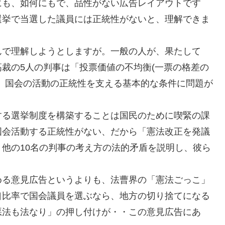
にも、如何にもで、品性がない広告レイアウトです
選挙で当選した議員には正統性がないと、理解できま
んで理解しようとしますが。一般の人が、果たして
裁の5人の判事は「投票価値の不均衡(一票の格差の
。国会の活動の正統性を支える基本的な条件に問題が
する選挙制度を構築することは国民のために喫緊の課
国会活動する正統性がない、だから「憲法改正を発議
他の10名の判事の考え方の法的矛盾を説明し、彼ら
める意見広告というよりも、法曹界の「憲法ごっこ」
口比率で国会議員を選ぶなら、地方の切り捨てになる
悪法も法なり」の押し付けが・・この意見広告にあ