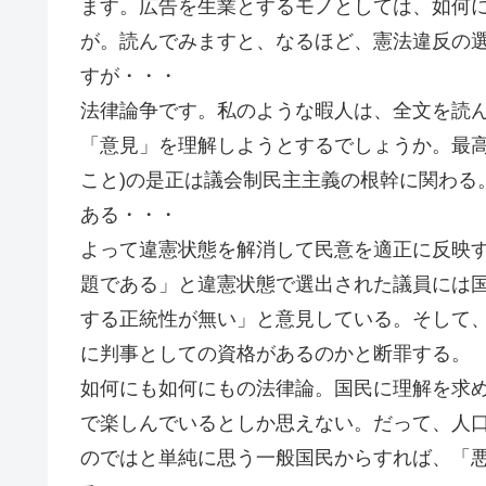
ます。広告を生業とするモノとしては、如何
が。読んでみますと、なるほど、憲法違反の
すが・・・
法律論争です。私のような暇人は、全文を読
「意見」を理解しようとするでしょうか。最高
こと)の是正は議会制民主主義の根幹に関わる
ある・・・
よって違憲状態を解消して民意を適正に反映
題である」と違憲状態で選出された議員には
する正統性が無い」と意見している。そして、
に判事としての資格があるのかと断罪する。
如何にも如何にもの法律論。国民に理解を求
で楽しんでいるとしか思えない。だって、人
のではと単純に思う一般国民からすれば、「