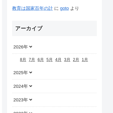
教育は国家百年の計
に
goto
より
アーカイブ
2026年
8月
7月
6月
5月
4月
3月
2月
1月
2025年
2024年
2023年