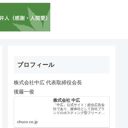
プロフィール
株式会社中広 代表取締役会長
後藤一俊
株式会社 中広
「中広」公式サイト｜総合広告会
社であり、媒体社として自社ブラ
ンドのポスティング型フリーメデ
ィア、ハッピーメディア®『地域み
っちゃく生活情報誌®』を全国で
chuco.co.jp
1100万部以上展開しています。