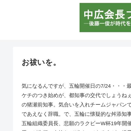
お祓いを。
気になるんですが、五輪開催日の7/24・・・
ケチのつき始めが、都知事の交代でしょうね
の猪瀬前知事。気合いを入れチームジャパン
であえなく辞職。で、五輪に懐疑的な舛添知
五輪組織委員長、悲願のラクビーW杯19年開