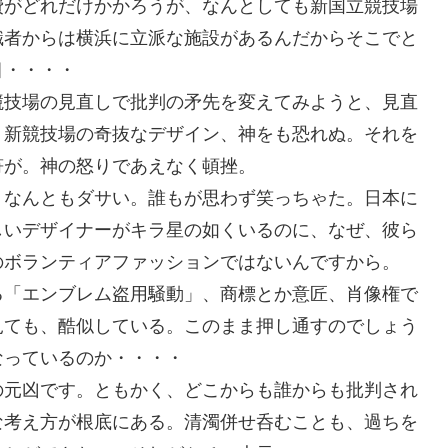
費がどれだけかかろうが、なんとしても新国立競技場
識者からは横浜に立派な施設があるんだからそこでと
目・・・・
競技場の見直しで批判の矛先を変えてみようと、見直
。新競技場の奇抜なデザイン、神をも恐れぬ。それを
符が。神の怒りであえなく頓挫。
。なんともダサい。誰もが思わず笑っちゃた。日本に
しいデザイナーがキラ星の如くいるのに、なぜ、彼ら
のボランティアファッションではないんですから。
る「エンブレム盗用騒動」、商標とか意匠、肖像権で
見ても、酷似している。このまま押し通すのでしょう
なっているのか・・・・
の元凶です。ともかく、どこからも誰からも批判され
な考え方が根底にある。清濁併せ呑むことも、過ちを