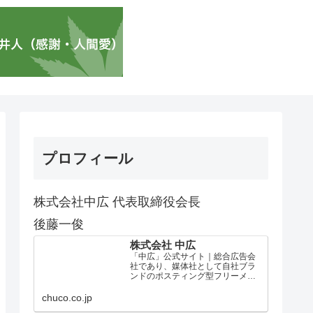
プロフィール
株式会社中広 代表取締役会長
後藤一俊
株式会社 中広
「中広」公式サイト｜総合広告会
社であり、媒体社として自社ブラ
ンドのポスティング型フリーメデ
ィア、ハッピーメディア®『地域み
っちゃく生活情報誌®』を全国で
chuco.co.jp
1100万部以上展開しています。