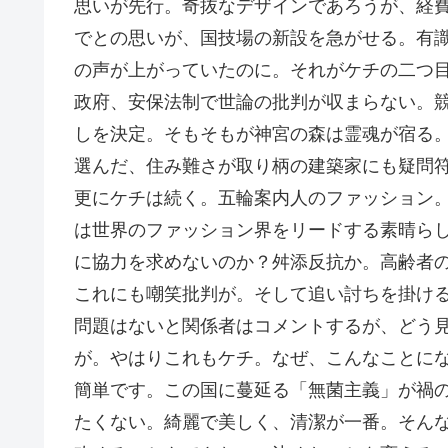
思いが先行。奇抜なデザインであろうが、経
でとの思いが、国技場の新設を急がせる。有
の声が上がっていたのに。それがケチの二つ
政府、安保法制で世論の批判が収まらない。
しを決定。そもそもが神宮の森は霊魂が宿る
選んだ、住み難さが取り柄の建築家にも疑問
更にケチは続く。五輪案内人のファッション
は世界のファッション界をリードする素晴ら
に協力を求めないのか？舛添反抗か。高齢者
これにも嘲笑批判が。そして追い討ちを掛け
問題はないと関係者はコメントするが、どう
が。やはりこれもケチ。なぜ、こんなことに
簡単です。この国に蔓延る「無菌主義」が禍
たくない。綺麗で美しく、清潔が一番。そん