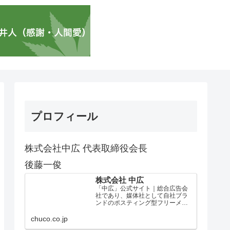
プロフィール
株式会社中広 代表取締役会長
後藤一俊
株式会社 中広
「中広」公式サイト｜総合広告会
社であり、媒体社として自社ブラ
ンドのポスティング型フリーメデ
ィア、ハッピーメディア®『地域み
っちゃく生活情報誌®』を全国で
chuco.co.jp
1100万部以上展開しています。