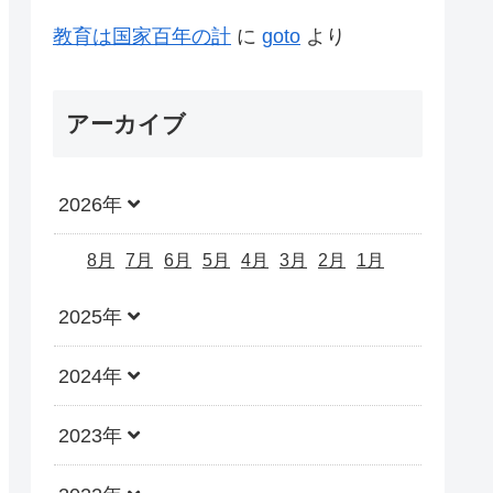
教育は国家百年の計
に
goto
より
アーカイブ
2026年
8月
7月
6月
5月
4月
3月
2月
1月
2025年
2024年
2023年