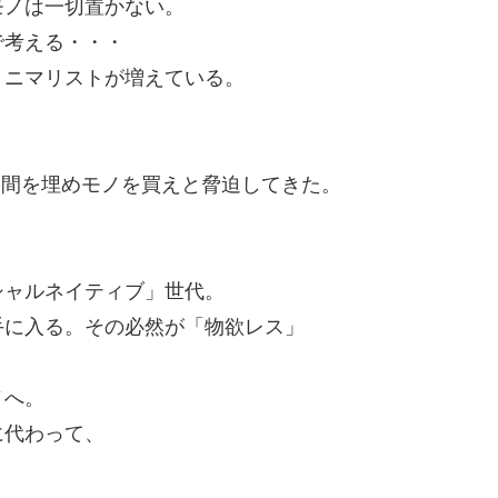
モノは一切置かない。
で考える・・・
ミニマリストが増えている。
空間を埋めモノを買えと脅迫してきた。
シャルネイティブ」世代。
手に入る。その必然が「物欲レス」
。
ノへ。
に代わって、
。